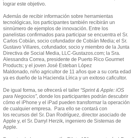
lograr este objetivo
.
Además
de recibir información sobre herramientas
tecnológicas,
los participantes
también recibirán
un
sinnúmero de ejemplos de innovación
.
Entre los
panelista
s
confirmados para participar se encuentra el
Sr.
Carlos Cobián,
s
ocio
c
o
f
undador de
Cobián Media;
el
S
r.
Gustavo Villares, cofundador, s
ocio y
m
iembro de la Junta
Directiva de
Social Media, LLC
-
Gustazos.com; la Sra.
Alessandra Correa, p
residente
de
Puerto Rico Gourmet
Products
;
y
el joven José Esteban López
Maldonado
,
n
iño
a
gricultor de 11 años que a
su corta edad
ya es
dueño
de la Hacienda Lírica
y
un exitoso caficultor
.
De igual forma,
se
ofrecerá
el taller
“Sprint & Apple:
iOS
para Negocios
”
,
donde los participantes
podrán
descubrir
cómo el iPhone y
el
iPad pueden transformar la operación
de cualquie
r
empresa.
Para ello se contará
con
los
recursos
d
el Sr. Dan Rodríguez,
d
irector
a
sociado
de
Apple y
,
el Sr. Darryl Herzik,
i
ngeniero de Sistemas de
Apple.