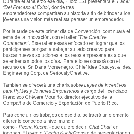
Durante el almuerzo ese día
,
Piloto 151 presenta
rá
el
Panel
“Del Fracaso al Éxito”
,
donde tres
emprendedores
compartirán
su historia
a fin de brindar a los
jóvenes una visión más realista
p
a
ra
ser
un
emprendedor.
Por la tarde de este primer día de Convención
,
continuará el
tema de la innovación
,
con el taller
“
The Creative
Connection
”
.
Este taller
estará
enfocado en lograr que los
pa
rticipantes pongan a trabajar su lado creativo
para
buscar
nuevas soluciones a los ret
os empresariales a que
se enfrentan todos los día
s
.
Para ell
o se contará
con el
recurso del
Sr. Dana Montenegro
,
Chief Idea
Catalyst & Idea
Engineering Corp.
de
SeriouslyCreative
.
También se ofrecerá una charla sobre
Leyes de Incentivos
para PyMes y Jóvenes Empresarios
a cargo del
licenciado
Francisco Chévere Mouriño, d
irector
e
jecutivo de la
Co
mpañía de Comercio y Exportación
de Puerto Rico.
Para concluir
los trabajos de ese día
,
se traerá un elemento
diferente conocido a nivel mundial
como
-“
Pecha
Kucha
”-
que
quiere decir
“
Chat Chat
”
en
japonés
.
El e
vento
“
Pecha Kucha
”
consta de pres
entaciones