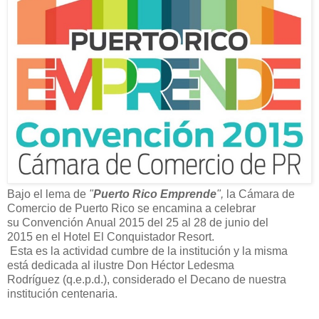
Bajo el l
ema
de
"
Puerto Rico Emprende
",
la Cámara de
Comercio
de Puerto Rico
se encamina a celebrar
su
Convención
Anual 2015
del 25 al 28 de junio
del
2015
en
el Hotel El Conquistador Resort.
Esta
es
la
actividad
cumbre
de
la
i
nstitución
y la misma
está
dedicad
a
al
ilustre
Don Héctor Ledesma
Rodríguez
(
q.e.p.d
.
)
,
considerado el Decano de
nuestra
institución centenaria.