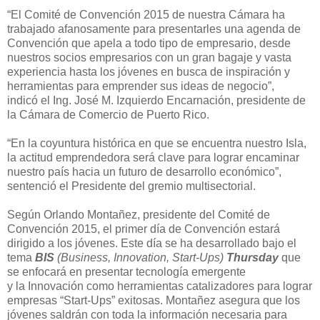
“El Comité de Convención 2015 de nuestra C
ámara
ha
trabajado afanosamente para presentarles una agenda de
Convención que apela a todo tipo de empresario
,
desde
nuestros socios empresarios con un gran bagaje y vasta
experiencia hasta los jóvenes en busca de inspiración y
herramientas para emprend
er sus ideas de negocio”,
indicó
el Ing. José M.
Izquierdo Encarnación
,
p
residente de
la Cámara de Comercio de Puerto Rico
.
“
En la
coyuntura histórica
en que se encuentra nuestro Isla
,
la actitud emprendedora será clave para lograr encaminar
nuestro país hacia un futuro de desarrollo económico”,
sentenció el Presidente del gremio multisectorial.
Según Orlando Montañez,
p
residente del Comité de
Convención 2015, e
l primer día de Convención estará
dirigido a
los jóvenes. Este
día
se ha desarroll
ado
bajo el
tema
BIS
(Business, Innovation, Start-Ups)
Thursday
que
se enfocará
en presentar t
ecnología emergente
y
la
Innovación como herramientas catalizadores para lograr
empresas “
Start-Ups
” exitosas
.
Montañez a
segura que l
os
jóvenes saldrán con
toda la
infor
mación necesaria para