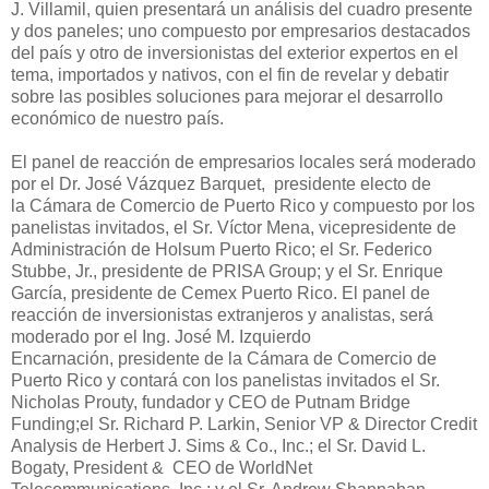
J.
Villamil
,
quien presentará un análisis del cuadro presente
y dos paneles; uno compuesto por empresarios destacados
del país y otro de inversionistas del exterior expertos en el
tema, importados y nativos, con el fin de revelar y debatir
sobre las posibles soluciones para mejorar el d
esarrollo
económico de nuestro p
aís.
El
panel de reacción de empresarios l
ocales
será moderado
por el Dr. José Vázquez Barquet,
p
residente
e
lecto
de
la
Cámara de Comercio de Puerto Rico y compuesto
por
los
panelistas
i
nvitados
,
el Sr.
Víctor
Mena, v
icepresidente de
Administración
de
Holsum Puerto Rico
;
el Sr. Fe
derico
Stubbe, Jr., p
residente de PRISA Group
;
y el
Sr. Enrique
García,
p
residente de
Cemex
Puerto Rico.
El panel
de
reacción de inversionistas
extranjeros y a
nalistas
,
será
moderado por el Ing. José M. Izquierdo
Encarnación,
p
residente
de la
Cámara de Comercio de
Puerto Rico
y contará con los panelistas i
nvitados el Sr.
Nicholas Prouty,
f
undador y CEO de
Putnam Bridge
Funding;
el Sr. Richard P. Larkin, Senior
VP &
Director Credit
Analysis de
Herbert J. Sims & Co., Inc.;
el Sr. Dav
id L.
Bogaty, President & CEO de
Wor
ldNet