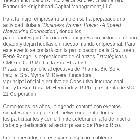
Telecommunications, Inc.;
y el Sr. Andrew Shannahan,
Partner
de
Knighthead Capital Management, LLC
.
Para la mujer e
mpresaria también se ha preparado una
actividad titulad
a
“Business Women Power - A Speed
Networking Connecti
on
”
,
donde los
participante
s
podrán
conocer a mujeres con historia que han
dejado y dejan huellas en nuestro mundo empresar
ial.
Para
este evento se contará
con la
participación de la
Sra. Loren
Ferré Rangel
,
v
icepresidenta de
Alianzas Estratégicas y
CMO de GFR Media
;
la
Sra. Elizabeth
Plaza
,
p
rincipal
o
ficial
e
jecutiva
de
Pharma-Bio Serv,
Inc.
;
la,
Sra. Myrna M. Rivera
,
f
undadora
y
p
rincipal
o
ficial
e
jecutiva
de
Consultiva Internacional,
Inc.
;
y la
Sra. Rosa M. Hernández, R.Ph.
,
p
resident
a
de
MC-
21 Corporation
.
Como
todos los año
s
,
la agenda contará
con
eventos
sociales
que
propicie
n
el
“
networking
”
entre todos
los
participantes
y con el fin de
celebrar un año de mucho
trabajo y dedicación al sector privado de Puerto Rico.
Los interesados en reservar su espacio
u
obtener