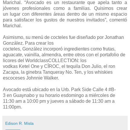
Marichal.
“
Avocado es un restaurante que apela tanto a
jóvenes profesionales como a familias
.
Quisimos crear
un
lugar
con diferentes áreas dentro de un mismo espacio
para satisfacer los gustos de nuestros invitados
”
,
comentó
Marichal.
Asimismo, su menú de cocteles fue diseñado por
Jonathan
González
. Para crear los
cocteles,
González
incorporó
ingredientes como frutas,
aguacate, vainilla, almendra, entre otros
con el portafolio de
licores del
Worldclass
COLLECTION: los
vodkas
Ketel
One
y CÎROC, el tequila Don Julio, el ron
Zacapa, la ginebra
Tanqueray
No. Ten, y los whiskies
escoceses
Johnnie
Walker.
Avocado está ubicado en la
Urb. Park
Side
Calle 4
#
B-
3
en
Guaynabo
y su horario es
d
omingo a miércoles de
11:30
am a 10:00
pm y jueves a sábado de 11:30
am a
11:00
pm.
Edison R. Misla