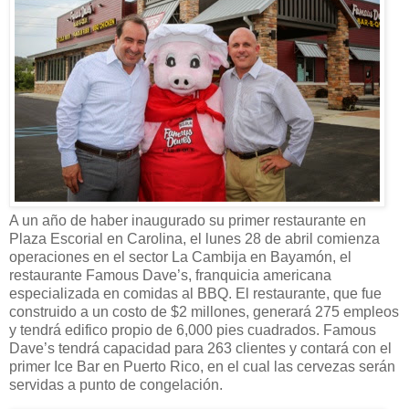
A un a
ñ
o
de haber inaugurado su primer r
estaurante en
Plaza Escorial en Carolina, el lunes 28 de abril comienza
operaciones en el sector La Cambija en Bayamón, el
restaurante
Famous Dave
’s
,
franquicia americana
especializa
da
en comidas al BBQ
.
E
l
restaurante,
que fue
construido a un costo de $
2 millones
,
generará 275 empleos
y
tendrá
edifico propio de 6
,000 pies cuadrados.
Famous
Dave’s
tendrá capacidad para 263 clientes y contará con el
primer Ice Ba
r en Puerto Rico, en el cual las
cervezas serán
servidas a punto de congelación.