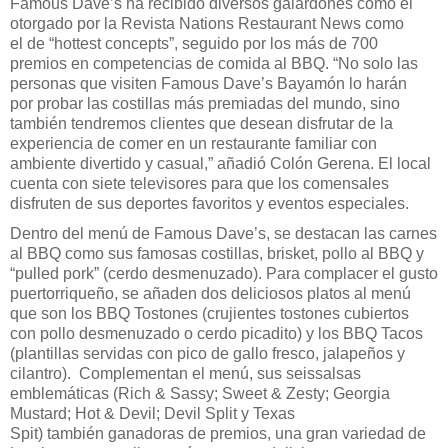
Famous Dave’s
ha recibido diversos galardones como el
otorgado por la Revista Nations Restaurant News como
el
de
“
hottest concepts
”
, seguido por los
más de
7
00
premios e
n competencias de comida
al BBQ.
“No solo las
personas que visiten
Famous Dave’s
Bayamón
lo harán
por
probar las
costillas
más premiadas del mundo
, sino
tam
bién tendremos clientes que desean disfrutar de
la
experiencia de comer en un
r
estaurante
familiar con
ambiente divertido y casual,”
añadió Colón
Gerena.
E
l local
cuenta con siete televisores para que los comensales
disfruten de sus deportes favoritos y eventos especiales.
Dentro del menú de
Famous Dave’s,
se destacan las carnes
al BBQ como sus famosas costillas, brisket, pollo al BBQ y
“pulled pork” (cerdo desmenuzado).
Para complacer el gusto
puertorriqueño, se a
ñ
aden dos deliciosos platos al menú
que son los BBQ Tostones (crujientes tostones cubiertos
con pollo desmenuzado o cerdo picadi
to) y los BBQ Tacos
(plantillas servida
s con pico de gallo fresco, jalapeños y
cilantro). Complementan el menú,
sus
seis
salsas
emblemáticas
(
Rich & Sassy; Sweet & Zesty; Georgia
Mustard; Hot & Devil; Devil Split y Texas
Spit
)
t
ambién
ganadoras de premios, una gran variedad de