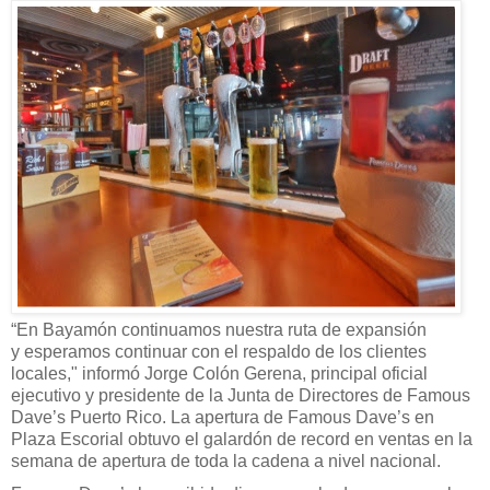
“
En Bayamón continuamos nuestra ruta de expansión
y
esperamos continuar con el respaldo de los clientes
locales,
"
informó Jorge Colón Gerena, principal oficial
ejecutivo y presidente de la Junta de Directores de
Famous
Dave’s
Puerto Rico.
La apertura de
Famous Dave’s
en
Plaza Escorial obtuvo el galardón de record en ventas en la
semana de apertura de toda la cadena a nivel nacional.