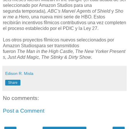
seleccionado por Amazon
Studios
para un
a
segunda
temporada
),
ABC's
Marvel
Agents
of
Shield
y
Sho
w me a H
ero
, una nueva mini serie de HBO.
E
stos
recibirán
incentivos fílmicos
contributivos
una vez completen
el proceso establecido por el
PDIC
y la Ley 27.
Los otros proyectos fílmicos nuevos seleccionados por
Amazon
Studios
para ser transmitidos
fueron
The
Man
in
the
High
Castle
,
The
New
Yorker
Present
s,
Just
Add
Magic
,
The
Stinky
&
Dirty
Show
.
Edison R. Misla
Share
No comments:
Post a Comment