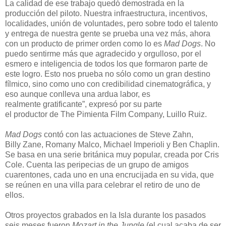
La calidad de ese t
rabajo
quedó demostrada
en la
producción del piloto. Nuestra infraestructura, incentivos,
localidades, unión de voluntades, pero sobre
todo el talento
y entrega de nuestra gente se
prueba
una vez más, ahora
con un producto de primer orden como lo es
Mad
Dogs
. No
puedo sentirme más que agradecido y orgulloso, por el
esmero e inteligencia de todos los que formaron parte de
este logro. Esto nos prueba no sólo c
omo un gran destino
fílmico, si
no como uno con credibilidad cinematográfica, y
eso aunque conlleva una ardua labor, es
realmente
gratificante”, expresó por su parte
el
productor
de
The
Pimienta Film Company,
Luillo
Ruiz
.
Mad
Dogs
contó con las actuaciones
de Steve
Zahn
,
Billy
Zane
,
Romany
Malco
, Michael
Imperioli
y Ben Chaplin.
Se basa en una serie británica muy popular, creada por Cris
Cole. Cuenta las peripecias de un grupo de amigos
cuarentones, cada uno en una encrucijada en su vida, que
se reúnen en una villa para celebrar el retiro de uno
de
ellos
.
Otros proyectos grabados
en la Isla
durante los pasados
seis meses
fueron
Mozart in
the
Jungle
(el cual acaba de
ser