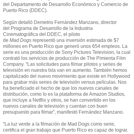
del Departamento de Desarrollo Económico y Comercio de
Puerto Rico (DDEC).
Según detalló Demetrio Fernández Manzano, director
del
Programa de Desarrollo de la Industria
Cinematográfica
del DDEC
,
e
l piloto
de
Mad
Dogs
representó un
a inversión estimada de $7
millones en Puerto Rico que
generó
unos
654 empleos
. La
serie
es una producción de Sony
Pictures
Television
, la cual
contrató los servicios de producción de
The
Pimienta Film
Company
.
“
La
s solicitudes para filmar pilotos y series de
televisión
en nuestra Isla van en aumento. Tamb
ién
hemos
capitalizado
del nuevo
movimiento que existe en Hollywood
para grabar más
series de televisión v
ersus películas
.
Nos
ha beneficiado
el hecho
de
que los
nuevos canales de
distribución, como lo es la
plataforma de Amazon
Studios
,
que incluye a
Netflix
y otros,
se han convertido en los
nuevos canales de televisión y cuentan con
buen
presupuesto
para filmar”, manifestó Fernández Manzano.
“La luz verde a la filmación de
Mad
Dogs
como serie,
certifica el gran trabajo que P
uerto Rico es capaz de lograr.