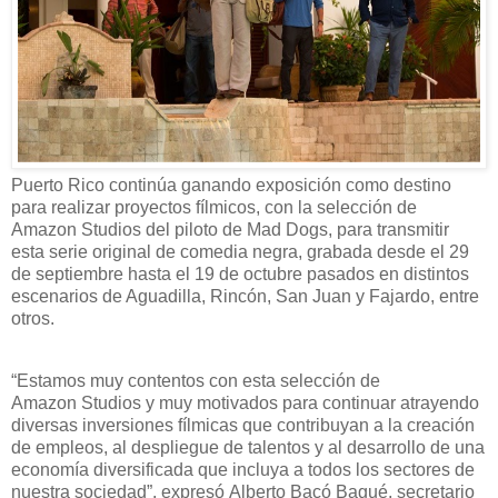
Puerto Rico continúa ganando exposición como destino
para
realizar
proyectos fílmicos
,
con la selección de
Amazon
Studios
del piloto de
Mad
Dogs
,
para transmitir
esta
serie
original
de comedia negra
,
grabada
d
esde el 29
de septiembre hasta el 19 de octubre pasados en distintos
escenarios de Aguadilla, Rincón, San Juan y Fajardo
, entre
otros
.
“
Estamos muy contentos con est
a selección de
Amazon
Studios
y
muy motivados para continuar atrayendo
diversas inversiones fílmicas que contribuyan a la creación
de empleos, al despliegue de talentos y al desarrollo de una
economía diversificada que incluya a todos los sectores de
nuestra sociedad
”, expresó
Alberto Bacó
Bagué, secretario