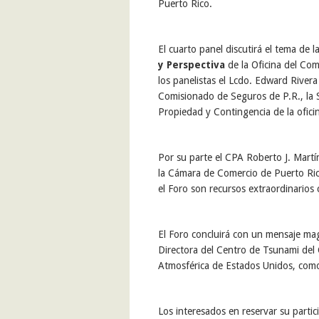
Puerto Rico
.
E
l cuarto panel discutir
á el tema de l
y Perspectiva
de la Oficina del Co
los panelistas el
Lcdo. Edward Rivera
Comisionado de Seguros de P.R.
, la
Propiedad y Contingencia
de
la ofici
Por su parte el CPA Roberto J. Mart
la
Cámara de Comercio de Puerto Ri
el
Foro
son recursos extraordinarios
El
Foro
concluirá con un mensaje
mag
Directora
del
Centro de Tsunami del 
Atmosférica de Estados Unidos
, com
Los interesados en reservar su partic