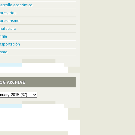
sarrollo económico
presarios
presarismo
nufactura
hfile
nsportación
ismo
OG ARCHIVE