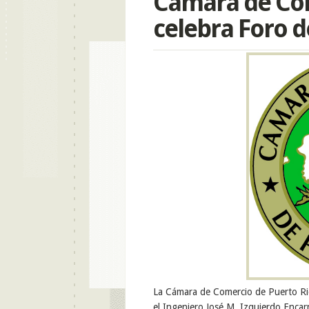
Cámara de Com
celebra Foro 
La
Cámara
de Comercio de Puerto Ri
el
Ingeniero
José
M.
Izquierdo
Encar