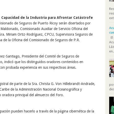
Res
reo
a
Capacidad de la Industria para Afrontar Catástrofe
ext
misionado de Seguros de Puerto Rico
y serán disertados por
Acu
 Maldonado, Comisionado Auxiliar de Servicio
Oficina del
cue
Sra.
Miriam Ortiz-Rodríguez, CPCU, Supervisora
Seguros de
El 
na de la
Oficina
del Comisionado de Seguros de P
.R.
Acu
Láz
en..
ínez-Santiago, Presidente
del
Comité de Seguros
de
co
,
indicó
que los distinguidos oradores contenidos en
 con probada experiencia en sus
respectivas
áreas.
istral
de parte de
la
Sra. Christa G. Von
Hillebrandt
-Andrade,
pos
des
Caribe
de
la
Administración Nacional Oceanográfica y
o oradora principal
del
almuerzo del Foro.
ipación pueden hacerlo a través de la página cibernética de la