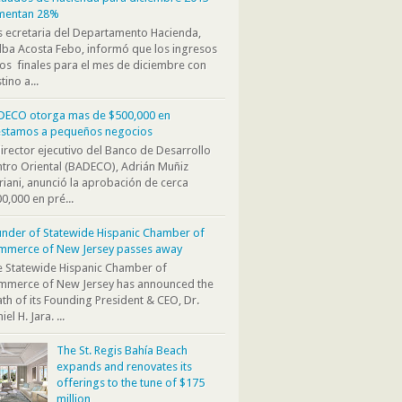
mentan 28%
s ecretaria del Departamento Hacienda,
ba Acosta Febo, informó que los ingresos
os finales para el mes de diciembre con
tino a...
DECO otorga mas de $500,000 en
éstamos a pequeños negocios
director ejecutivo del Banco de Desarrollo
tro Oriental (BADECO), Adrián Muñiz
iani, anunció la aprobación de cerca
0,000 en pré...
nder of Statewide Hispanic Chamber of
mmerce of New Jersey passes away
 Statewide Hispanic Chamber of
mmerce of New Jersey has announced the
th of its Founding President & CEO, Dr.
iel H. Jara. ...
The St. Regis Bahía Beach
expands and renovates its
offerings to the tune of $175
million