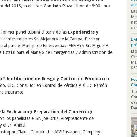
au
ro del 2015
,
en el Hotel Condado Plaza Hilton de 8:00 am a
La 
Mel
net
des
El primer panel cubrirá el tema de
las
Experiencias y
o
s conferenciantes Sr. Alejandro de la Campa, Director
BA
pr
deral para el Manejo de Emergencias (FEMA) y Sr. Miguel A.
El 
ina Estatal para el Manejo de Emergencias y Administración de
Cen
Mar
$50
la
Identificación de Riesgo y Control de Pérdida
con
Fou
Co
do, CIC, Consultor en Control de Pérdida
y el
Lic. Ramón
The
ro Insurance
Co
dea
Dan
e la
Evaluación y Preparación del Comercio y
on los panelistas el
Sr. Joe Ortiz, Vicepresidente de
y
el
Sr. An
í
bal
astrophe
Claims
Coordinator
AIG Insurance Company -