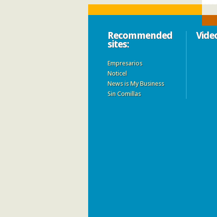
Recommended
Vide
sites:
Empresarios
Noticel
News is My Business
Sin Comillas