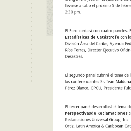
llevarse a cabo
el próximo 5 de febre
2:30 pm.
El
Foro
contará
con
cuatro paneles. 
Estadísticas de Catástrofe
con l
División Área del Caribe, Agencia Fe
Ríos Torres, Director Ejecutivo Ofic
Desastres.
El segundo panel cubrirá el tema de 
los conferenciantes
Sr. Iván Maldona
Pérez Blanco, CPCU, Presidente
Fulc
El tercer panel
desarrollará
el tema d
Perspectivas
de Reclamaciones
c
Reclamaciones Universal Group, Inc.
Ortiz,
Latin
America
&
Caribbean
Cat