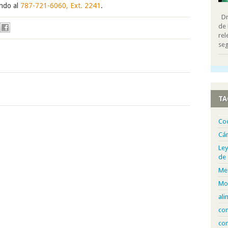
ando al
787-721-6060, Ext. 2241
.
Dra
de 
rel
seg
TA
Co
Cá
Ley
de
Me
Mo
ali
com
con