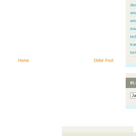
de
em
em
ma
tec
tra
tur
Home
Older Post
)
BL