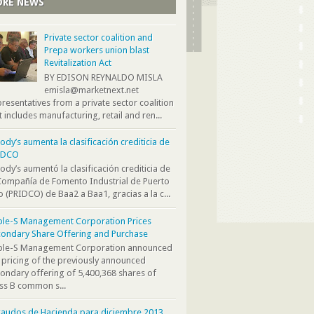
RE NEWS
Private sector coalition and
Prepa workers union blast
Revitalization Act
BY EDISON REYNALDO MISLA
emisla@marketnext.net
resentatives from a private sector coalition
t includes manufacturing, retail and ren...
dy’s aumenta la clasificación crediticia de
IDCO
dy’s aumentó la clasificación crediticia de
Compañía de Fomento Industrial de Puerto
o (PRIDCO) de Baa2 a Baa1, gracias a la c...
ple-S Management Corporation Prices
ondary Share Offering and Purchase
iple-S Management Corporation announced
 pricing of the previously announced
ondary offering of 5,400,368 shares of
ss B common s...
audos de Hacienda para diciembre 2013