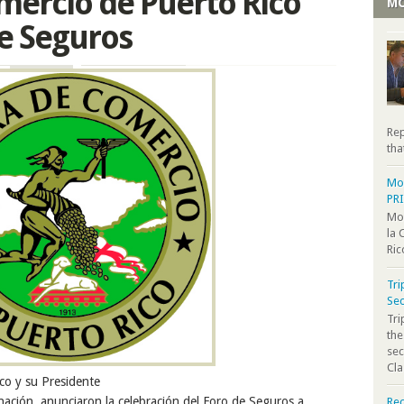
ercio de Puerto Rico
MO
de Seguros
Rep
tha
Moo
PR
Moo
la 
Ric
Tri
Sec
Tr
the
sec
Cla
co y su Presidente
nación
, anun
ciaron la celebración del Foro de Seguro
s
a
Rec