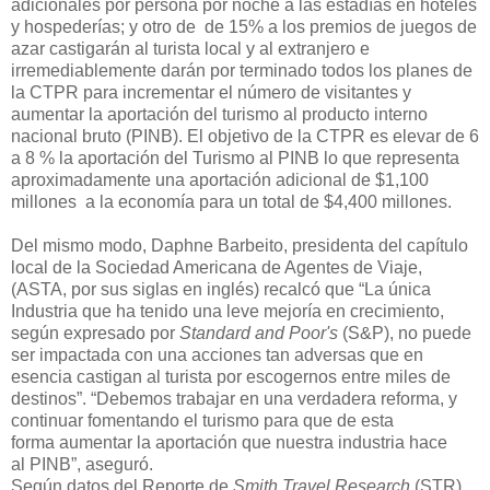
adicionales por persona por noche a las estadías en hoteles
y hospederías
;
y otro de de 15% a los premios de juegos de
azar
castigarán
al turista local y
al
extranjero
e
irremediablemente darán por terminado
todos los
planes de
la
CTPR para
incrementar el número de visitantes
y
aumentar la aportación del turismo al producto
interno
nacional bruto (PINB). El objetivo de la CTPR es elevar de 6
a 8 % la aportación del Turismo al PINB lo que representa
aproximadamente una aportación adicional de $1,100
millones a la economía para un total de $4,400 millones.
Del mismo modo, Daphne Barbeito, presidenta del capítulo
local de la Sociedad Americana de Agentes de Viaje,
(ASTA, por sus siglas en inglés) recalcó que “La única
Industria que ha tenido una leve mejoría en crecimiento,
según expresado por
Standard and
Poor's
(S&P), no p
uede
ser impactada con una accio
n
es
tan adversa
s que en
esencia castigan al turista por escogernos entre miles de
destinos
”. “Debemos trabajar en una verdadera reforma, y
continuar
fomentando
el turismo
para que de esta
forma
aumentar la
aportación que nues
tra industria hace
al
PINB
”, aseguró.
Según datos del Reporte de
Smith
Travel
Research
(STR),