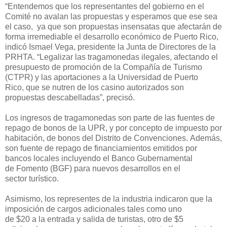
“
Entendemos que los representantes
del gobierno en el
Comité no avalan las propuestas y esperamos que ese sea
el caso, ya
que son propuestas insensatas
que afectarán de
forma irremediable el desarrollo económico de Puerto Rico,
indicó
Ismael
Vega
, presidente la Junta de Directores de la
PRHTA
. “Legalizar las tragamonedas ilegales, afectando el
presupuesto de promoción de la Compañía de Turismo
(CTPR)
y
las aportaciones
a la Univ
ersidad de Puerto
Rico,
que se nutren de los casino autorizad
os son
propuestas descabelladas
”, precisó.
Los ingresos de tragamonedas son parte de las fuentes de
repago de bonos de la UPR, y por concepto de impuesto por
habitación, de bonos del Distrito de Convenciones.
Además
,
son fuente de repago de
financiamientos
emitidos por
bancos locales incluyendo el B
anco
G
ubernamental
de
F
omento (BGF)
p
a
ra
nuevos
desarrollos en el
sector
turístico.
Asimismo,
los representes de la industria indicaron que
la
imposición de cargos adicionales
tales
como
un
o
de
$
20
a
la entrada y salida de turistas, otro de
$
5