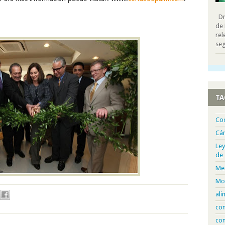
Dra
de 
rel
seg
TA
Co
Cá
Ley
de
Me
Mo
ali
com
con