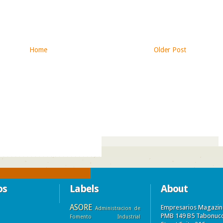
Home
Older Post
)
os
Labels
About
ASORE
Empresarios Magazin
Administracion de
PMB 149 B5 Tabonuc
Fomento Industrial