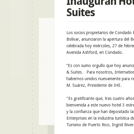
Inauguran Hot
Suites
Los
socios propietarios
de Condado 
Bolívar
,
anunciaron la apertura del B
celebrada hoy miércoles, 27 de febre
Avenida Ashford
,
en Condado.
“
Es con sumo orgullo que hoy anunc
& Suites
.
Para
nosotros
, Internatio
habernos unidos nuevamente para res
M.
Suárez
, Presidente de IHE
.
"Es gratificante que, tras cuatro año
bienvenida a este nuevo hotel 3 estre
y la confianza que han depositado las
Enterprises en la industria turística 
Turismo de Puerto Rico, Ingrid River