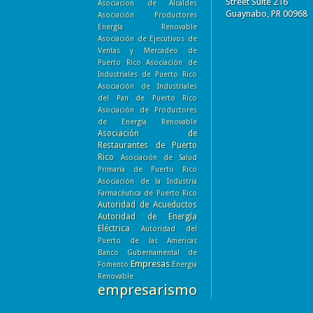
Street Suite 216
Asociacion de Alcaldes
Guaynabo, PR 00968
Asociación Productores
Energía Renovable
Asociación de Ejecutivos de
Ventas y Mercadeo de
Puerto Rico
Asociación de
Industriales de Puerto Rico
Asociación de Industriales
del Pan de Puerto Rico
Asociación de Productores
de Energía Renovable
Asociación de
Restaurantes de Puerto
Rico
Asociación de Salud
Primaria de Puerto Rico
Asociación de la Industria
Farmacéutica de Puerto Rico
Autoridad de Acueductos
Autoridad de Energía
Eléctrica
Autoridad del
Puerto de las Americas
Banco Gubernamental de
Empresas
Fomento
Energia
Renovable
empresarismo