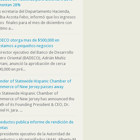
mentan 28%
s ecretaria del Departamento Hacienda,
ba Acosta Febo, informó que los ingresos
os finales para el mes de diciembre con
tino a...
DECO otorga mas de $500,000 en
éstamos a pequeños negocios
director ejecutivo del Banco de Desarrollo
tro Oriental (BADECO), Adrián Muñiz
iani, anunció la aprobación de cerca
0,000 en pré...
nder of Statewide Hispanic Chamber of
mmerce of New Jersey passes away
 Statewide Hispanic Chamber of
mmerce of New Jersey has announced the
th of its Founding President & CEO, Dr.
iel H. Jara. ...
eductos publica informe de rendición de
ntas
presidente ejecutivo de la Autoridad de
eductos y Alcantarillados (AAA), Alberto M.