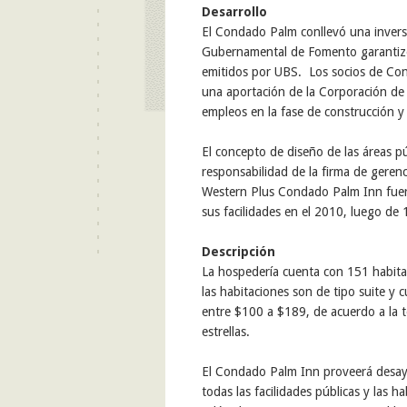
Desarrollo
El Condado Palm
conllevó una inver
Gubernamental de Fomento garantizó
emitidos por UBS. Los socios de Co
una aportación de la Corporación de 
empleos en la fase de construcción 
El
concepto de diseño
de las áreas p
responsabilidad de la firma
de gerenc
Western Plus Condado Palm Inn fuero
sus facilidades en el 2010, luego de
Descripción
La hospedería c
uenta con 151 habita
las habitaciones son de tipo suite y
entre
$
100
a $189
,
de acuerdo a la 
estrellas
.
El
Condado Palm Inn proveerá desayu
todas las facilidades públicas y
las
ha