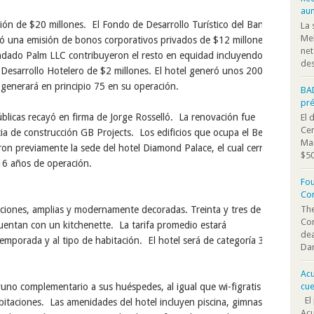
au
sión
de $20 millones. El Fondo de Desarrollo Turístico del Banco
La 
Mel
 una emisión de bonos corporativos privados de $12 millones
net
ndado Palm LLC contribuyeron el resto en equidad incluyendo
des
Desarrollo Hotelero de $2 millones. El hotel generó unos
200
y
generará
en principio
75 en su operación.
BA
pr
úblicas
recayó en firma de Jorge Rosselló. La renovación fue
El 
Cen
ia de construcción GB Projects.
Los edificios que ocupa el Best
Mar
n previamente la sede del hotel Diamond Palace, el cual cerró
$50
 16 años de operación.
Fou
Co
The
ciones
, amplias y modernamente decoradas. Treinta y tres de
Co
 cuentan con un
kitchenette
. La tarifa promedio estará
dea
temporada
y al tipo de habitación
. El hotel será de
categoría 3
Dan
Acu
cue
no complementario a sus huéspedes, al igual que wi-fi
gratis
en
El 
bitaciones.
Las amenidades del hotel incluyen piscina, gimnasio,
Acu