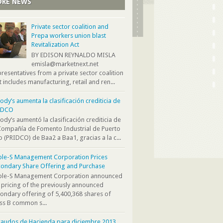
RE NEWS
Private sector coalition and
Prepa workers union blast
Revitalization Act
BY EDISON REYNALDO MISLA
emisla@marketnext.net
resentatives from a private sector coalition
t includes manufacturing, retail and ren...
dy’s aumenta la clasificación crediticia de
IDCO
dy’s aumentó la clasificación crediticia de
Compañía de Fomento Industrial de Puerto
o (PRIDCO) de Baa2 a Baa1, gracias a la c...
ple-S Management Corporation Prices
ondary Share Offering and Purchase
iple-S Management Corporation announced
 pricing of the previously announced
ondary offering of 5,400,368 shares of
ss B common s...
audos de Hacienda para diciembre 2013