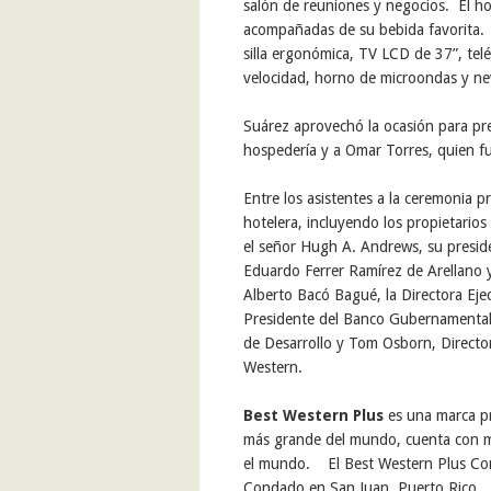
salón de reuniones y negocios.
El h
acompañadas de su bebida favorit
a
silla ergonómica, TV LCD de 37”, tel
velocidad,
horno de microondas y ne
Suárez aprovechó la ocasión para pre
hospedería y a Omar Torres, quien 
Entre los asistentes a la ceremonia p
hotelera, incluyendo los propietarios
el señor Hugh A. Andrews, su presid
Eduardo Ferrer Ramírez de Arellano 
Alberto Bacó Bagué, la
Directora Eje
Presidente del Banco Gubernamental 
de Desarrollo y Tom Osborn, Director
Western
.
Best Western Plus
es una marca pr
más grande del mundo,
cuenta con m
el mundo. El Best Western Plus Con
Condado en San Juan, Puerto Rico. 