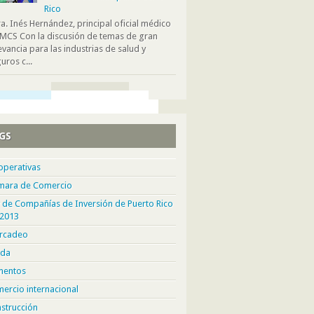
Rico
. Inés Hernández, principal oficial médico
MCS Con la discusión de temas de gran
evancia para las industrias de salud y
uros c...
GS
operativas
mara de Comercio
 de Compañías de Inversión de Puerto Rico
 2013
rcadeo
da
mentos
ercio internacional
strucción