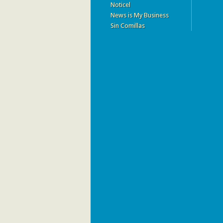
Noticel
News is My Business
Sin Comillas