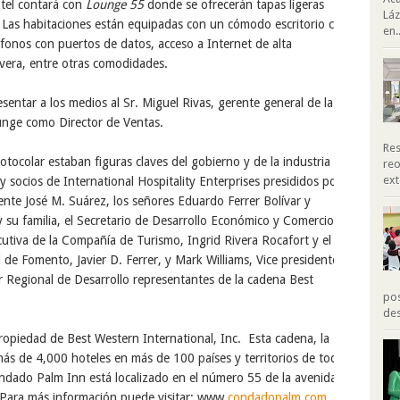
otel contará con
Lounge 55
donde se ofrecerán tapas ligeras
Láz
.
Las habitaciones están equipadas con un cómodo escritorio con
en..
éfonos con puertos de datos, acceso a Internet de alta
vera,
entre otras comodidades.
sentar a los medios al Sr. Miguel Rivas, gerente general de la
funge como Director de Ventas.
Res
rotocolar estaban figuras claves del gobierno y de la industria
reo
ext
 y socios de International Hospitality Enterprises presididos por
ente José M. Suárez,
los señores Eduardo Ferrer Bolívar y
y su
familia, el Secretario de Desarrollo Económico y Comercio,
cutiva de la Compañía de Turismo, Ingrid Rivera Rocafort y el
de Fomento, Javier D. Ferrer
, y Mark Williams, Vice presidente
 Regional de Desarrollo representantes de la cadena Best
pos
des
opiedad de Best Western International, Inc. Esta cadena
, la
ás de 4,000 hoteles en más de 100 países y territorios de todo
dado Palm Inn está localizado en el número
55 de la avenida
Para más información puede visitar: www.
condadopalm.com
.