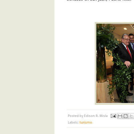
Posted by
Edison R. Misla
Labels:
turismo