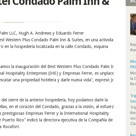
el Condado Palm Inn &
MO
Palm LLC
,
Hugh
A. Andrews
y
Eduardo Ferrer
est Western Plus Condado Palm Inn & Suites, en una actividad
Rep
ro en la hospedería localizada en la calle Condado
,
esquina
tha
Moo
iamos la
inauguración
del
Best Western Plus Condado Palm Inn
PR
nal Hospitality Enterprises
(IHE) y Empresas Ferrer
, es un
placer
Moo
la 
catar una propiedad hotelera y darle nueva vida
”, expresó
Jose
Ric
Tri
s del cierre de la anterior hospedería, hoy podamos darle la
Sec
llas, en el corazón del Condado, gracias a la visión, al esfuerzo
Tr
the
 prestigiosas Empresas Ferrer y la International Hospitality
sec
de Puerto Rico" indicó la directora ejecutiva de la Compañía de
Cla
a Rocafort.
Rec