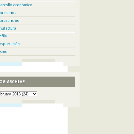
sarrollo económico
presarios
presarismo
nufactura
hfile
nsportación
ismo
OG ARCHIVE