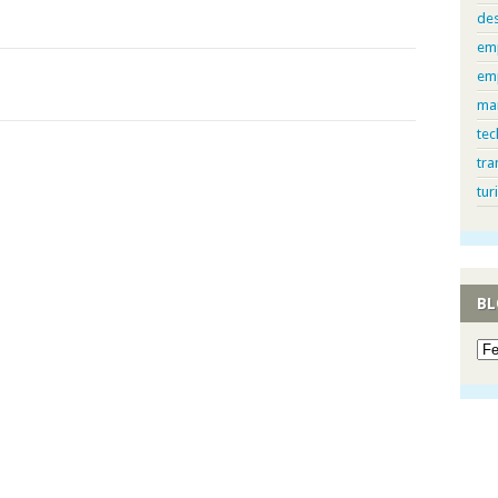
de
em
em
ma
tec
tra
tur
BL