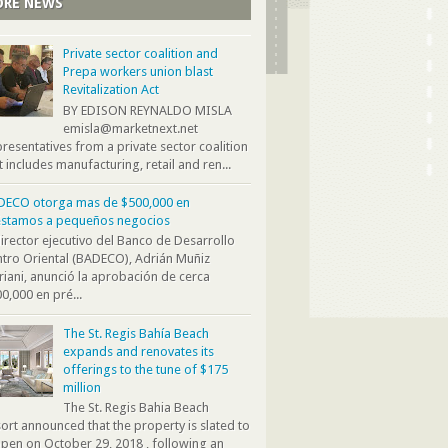
RE NEWS
Private sector coalition and
Prepa workers union blast
Revitalization Act
BY EDISON REYNALDO MISLA
emisla@marketnext.net
resentatives from a private sector coalition
t includes manufacturing, retail and ren...
DECO otorga mas de $500,000 en
éstamos a pequeños negocios
director ejecutivo del Banco de Desarrollo
tro Oriental (BADECO), Adrián Muñiz
iani, anunció la aprobación de cerca
0,000 en pré...
The St. Regis Bahía Beach
expands and renovates its
offerings to the tune of $175
million
The St. Regis Bahia Beach
ort announced that the property is slated to
pen on October 29, 2018 , following an