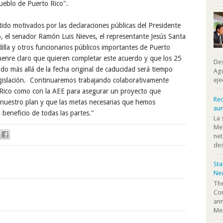
pueblo de Puerto Rico".
do motivados por las declaraciones públicas del Presidente
ó, el senador Ramón Luis Nieves, el representante Jesús Santa
illa y otros funcionarios públicos importantes de Puerto
enre claro que quieren completar este acuerdo y que los 25
Des
do más allá de la fecha original de caducidad será tiempo
Agu
legislación. Continuaremos trabajando colaborativamente
eje
o Rico como con la AEE para asegurar un proyecto que
Rec
 nuestro plan y que las metas necesarias que hemos
au
beneficio de todas las partes."
La 
Mel
net
des
St
Ne
The
Co
ann
Mem