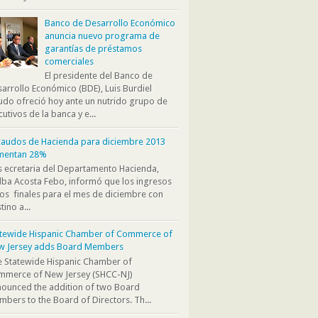
Banco de Desarrollo Económico
anuncia nuevo programa de
garantías de préstamos
comerciales
El presidente del Banco de
arrollo Económico (BDE), Luis Burdiel
do ofreció hoy ante un nutrido grupo de
cutivos de la banca y e...
audos de Hacienda para diciembre 2013
mentan 28%
s ecretaria del Departamento Hacienda,
ba Acosta Febo, informó que los ingresos
os finales para el mes de diciembre con
tino a...
atewide Hispanic Chamber of Commerce of
w Jersey adds Board Members
 Statewide Hispanic Chamber of
mmerce of New Jersey (SHCC-NJ)
ounced the addition of two Board
bers to the Board of Directors. Th...