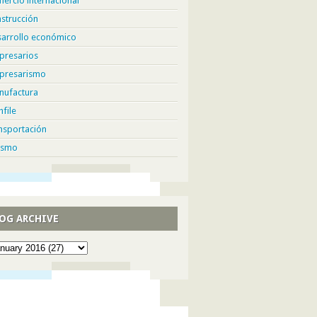
ercio internacional
strucción
sarrollo económico
presarios
presarismo
nufactura
hfile
nsportación
ismo
OG ARCHIVE