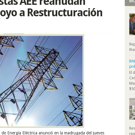
stas AEE reanudan
MO
oyo a Restructuración
Rep
tha
BA
pr
El 
Cen
Mar
$50
Res
 de Energía Eléctrica anunció en la madrugada del jueves
reo