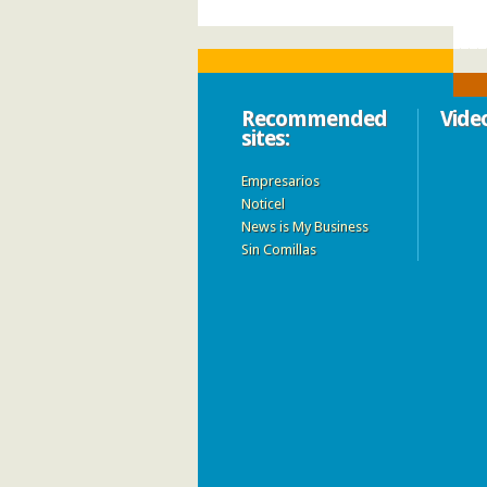
Recommended
Vide
sites:
Empresarios
Noticel
News is My Business
Sin Comillas