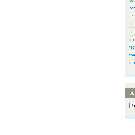
com
)
con
de
em
em
ma
tec
tra
tur
BL