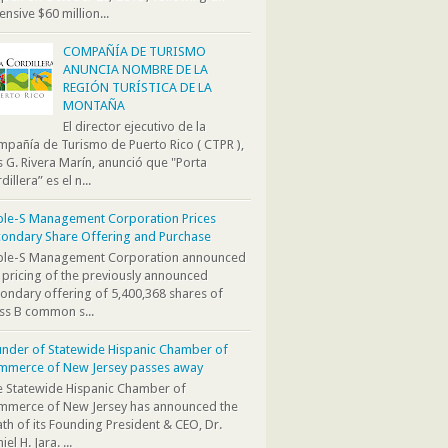
ensive $60 million...
COMPAÑÍA DE TURISMO
ANUNCIA NOMBRE DE LA
REGIÓN TURÍSTICA DE LA
MONTAÑA
El director ejecutivo de la
pañía de Turismo de Puerto Rico ( CTPR ),
s G. Rivera Marín, anunció que "Porta
dillera” es el n...
ple-S Management Corporation Prices
ondary Share Offering and Purchase
iple-S Management Corporation announced
 pricing of the previously announced
ondary offering of 5,400,368 shares of
ss B common s...
nder of Statewide Hispanic Chamber of
mmerce of New Jersey passes away
 Statewide Hispanic Chamber of
mmerce of New Jersey has announced the
th of its Founding President & CEO, Dr.
iel H. Jara. ...