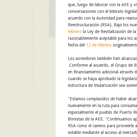
que, luego de laborar con la AEE y o
conversaciones con el liderato legisl
acuerdo con la Autoridad para rean
Reestructuración (RSA). Bajo los nu
febrero
la Ley de Revitalización de l
razonablemente aceptable para los ac
fecha del
12 de febrero
originalmente
Los acreedores también han alcanza
Conforme al acuerdo, el Grupo de Bo
en financiamiento adicional através 
cuando se haya aprobado la legislació
estructura de titularización sea some
"Estamos complacidos de haber alcan
nuevamente en la ruta para consumar
especialmente el pueblo de Puerto Ri
Bonistas de la AEE. "Continuamos apo
RSA como el camino para proveerle a
estable mediante al acceso al mercado