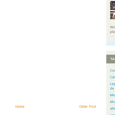
Wor
pla
TA
Co
Cá
Ley
de
Me
Mo
Home
Older Post
ali