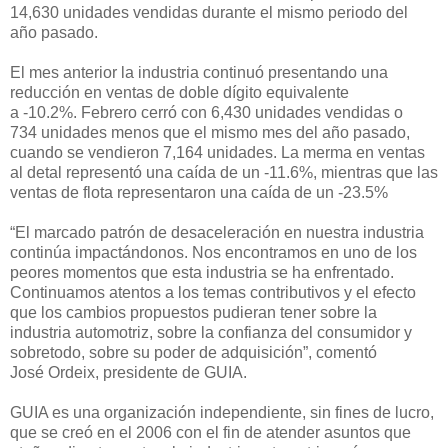
14,630 unidades vendidas durante el mismo periodo del
año pasado.
El mes anterior l
a
industria
contin
uó
presenta
ndo
una
reducción en ventas
de doble dígito
eq
uivalente
a
-
10.2
%
.
F
ebrero cerró con 6,4
30
unidades vendidas
o
7
34
unidades menos
que el mismo mes del
año
pasado,
cuando se vendieron
7,164
unidades
.
L
a merma en ventas
al detal
representó una caída de
un
-
11.6
%
, mientras que las
ventas de flota representaron una caída de un
-
2
3.5
%
“
El marcado patrón de desaceleración en nuestra industria
continúa impactándonos.
Nos encontramos en uno de los
peores momentos que esta industria se ha enfrentado.
Continuamos
atentos a los temas contributivos y el efecto
que los cambios propuestos pudieran tener sobre la
industria automotriz
, sobre la confianza del consumidor y
sobretodo, sobre su poder de adquisición
”
, comentó
José
Ordeix
, presidente de GUIA.
GUIA es una organización independiente, sin fines de lucro,
que se creó en el 2006 con el fin de atender asuntos que