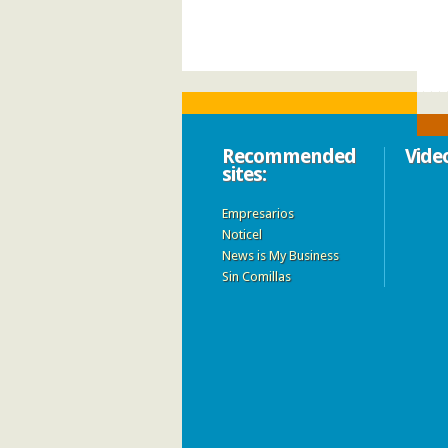
Recommended
Vide
sites:
Empresarios
Noticel
News is My Business
Sin Comillas