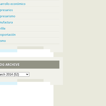
sarrollo económico
presarios
presarismo
nufactura
hfile
nsportación
ismo
OG ARCHIVE