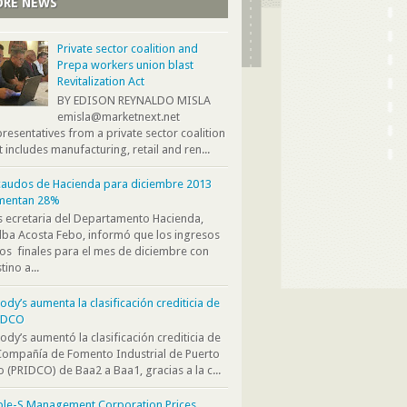
RE NEWS
Private sector coalition and
Prepa workers union blast
Revitalization Act
BY EDISON REYNALDO MISLA
emisla@marketnext.net
resentatives from a private sector coalition
t includes manufacturing, retail and ren...
audos de Hacienda para diciembre 2013
mentan 28%
s ecretaria del Departamento Hacienda,
ba Acosta Febo, informó que los ingresos
os finales para el mes de diciembre con
tino a...
dy’s aumenta la clasificación crediticia de
IDCO
dy’s aumentó la clasificación crediticia de
Compañía de Fomento Industrial de Puerto
o (PRIDCO) de Baa2 a Baa1, gracias a la c...
ple-S Management Corporation Prices