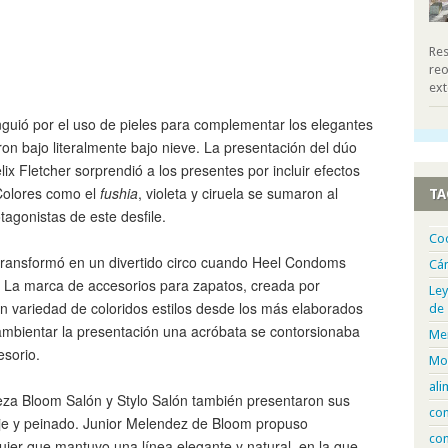
Res
reo
ext
nguió por el uso de pieles para complementar los elegantes
ron bajo literalmente bajo nieve. La presentación del dúo
x Fletcher sorprendió a los presentes por incluir efectos
Colores como el
fushia
, violeta y ciruela se sumaron al
TA
tagonistas de este desfile.
Co
e transformó en un divertido circo cuando Heel Condoms
Cá
. La marca de accesorios para zapatos, creada por
Ley
n variedad de coloridos estilos desde los más elaborados
de
ambientar la presentación una acróbata se contorsionaba
Me
esorio.
Mo
ali
leza Bloom Salón y Stylo Salón también presentaron sus
com
aje y peinado. Junior Melendez de Bloom propuso
con
mujer que mantuvo una línea elegante y natural, en la que