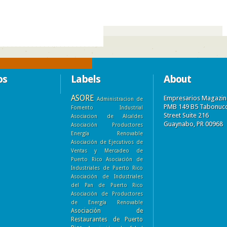
os
Labels
About
ASORE
Empresarios Magazin
Administracion de
PMB 149 B5 Tabonuc
Fomento Industrial
Street Suite 216
Asociacion de Alcaldes
Guaynabo, PR 00968
Asociación Productores
Energía Renovable
Asociación de Ejecutivos de
Ventas y Mercadeo de
Puerto Rico
Asociación de
Industriales de Puerto Rico
Asociación de Industriales
del Pan de Puerto Rico
Asociación de Productores
de Energía Renovable
Asociación de
Restaurantes de Puerto