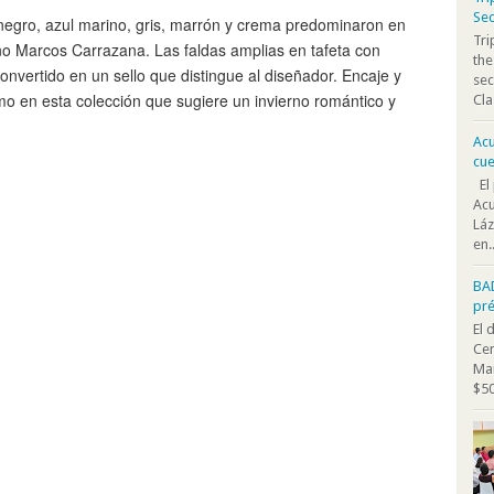
Sec
negro, azul marino, gris, marrón y crema predominaron en
Tr
ño Marcos Carrazana. Las faldas amplias en tafeta con
the
onvertido en un sello que distingue al diseñador. Encaje y
sec
mo en esta colección que sugiere un invierno romántico y
Cla
Acu
cue
El 
Acu
Láz
en..
BA
pr
El 
Cen
Mar
$50