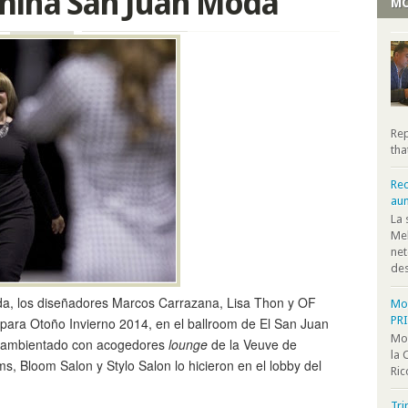
omina San Juan Moda
MO
Rep
tha
Rec
au
La 
Mel
net
des
a, los diseñadores Marcos Carrazana, Lisa Thon y OF
Moo
PR
 para Otoño Invierno 2014, en el ballroom de El San Juan
Moo
vo ambientado con acogedores
lounge
de la Veuve de
la 
, Bloom Salon y Stylo Salon lo hicieron en el lobby del
Ric
Tri