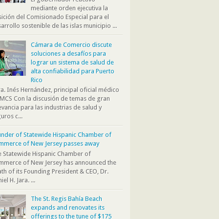
mediante orden ejecutiva la
ición del Comisionado Especial para el
arrollo sostenible de las islas municipio ...
Cámara de Comercio discute
soluciones a desafíos para
lograr un sistema de salud de
alta confiabilidad para Puerto
Rico
. Inés Hernández, principal oficial médico
MCS Con la discusión de temas de gran
evancia para las industrias de salud y
uros c...
nder of Statewide Hispanic Chamber of
mmerce of New Jersey passes away
 Statewide Hispanic Chamber of
mmerce of New Jersey has announced the
th of its Founding President & CEO, Dr.
iel H. Jara. ...
The St. Regis Bahía Beach
expands and renovates its
offerings to the tune of $175