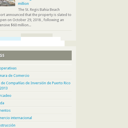
million
The St. Regis Bahia Beach
ort announced that the property is slated to
pen on October 29, 2018 , following an
ensive $60 million...
GS
operativas
mara de Comercio
 de Compañías de Inversión de Puerto Rico
 2013
rcadeo
da
mentos
ercio internacional
strucción