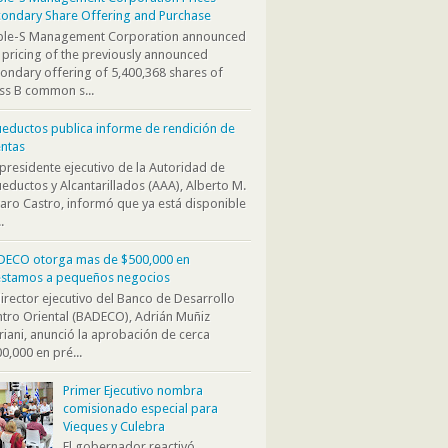
ondary Share Offering and Purchase
iple-S Management Corporation announced
 pricing of the previously announced
ondary offering of 5,400,368 shares of
ss B common s...
eductos publica informe de rendición de
ntas
presidente ejecutivo de la Autoridad de
eductos y Alcantarillados (AAA), Alberto M.
aro Castro, informó que ya está disponible
.
DECO otorga mas de $500,000 en
éstamos a pequeños negocios
director ejecutivo del Banco de Desarrollo
tro Oriental (BADECO), Adrián Muñiz
iani, anunció la aprobación de cerca
0,000 en pré...
Primer Ejecutivo nombra
comisionado especial para
Vieques y Culebra
El gobernador reactivó