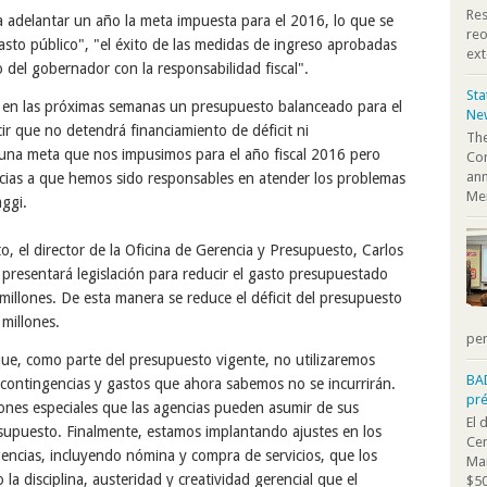
Res
ca adelantar un año la meta impuesta para el 2016, lo que se
reo
 gasto público", "el éxito de las medidas de ingreso aprobadas
ext
 del gobernador con la responsabilidad fiscal".
St
a en las próximas semanas un presupuesto balanceado para el
Ne
ir que no detendrá financiamiento de déficit ni
The
 una meta que nos impusimos para el año fiscal 2016 pero
Co
ann
ias a que hemos sido responsables en atender los problemas
Mem
aggi.
 el director de la Oficina de Gerencia y Presupuesto, Carlos
resentará legislación para reducir el gasto presupuestado
 millones. De esta manera se reduce el déficit del presupuesto
millones.
per
que, como parte del presupuesto vigente, no utilizaremos
BA
contingencias y gastos que ahora sabemos no se incurrirán.
pr
ones especiales que las agencias pueden asumir de sus
El 
supuesto. Finalmente, estamos implantando ajustes en los
Cen
encias, incluyendo nómina y compra de servicios, que los
Mar
 la disciplina, austeridad y creatividad gerencial que el
$50