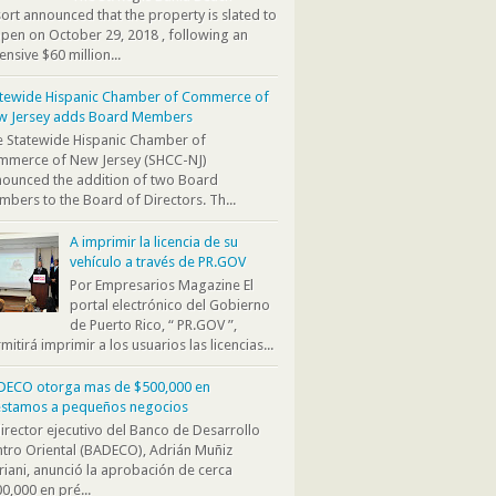
ort announced that the property is slated to
pen on October 29, 2018 , following an
ensive $60 million...
atewide Hispanic Chamber of Commerce of
w Jersey adds Board Members
 Statewide Hispanic Chamber of
mmerce of New Jersey (SHCC-NJ)
ounced the addition of two Board
bers to the Board of Directors. Th...
A imprimir la licencia de su
vehículo a través de PR.GOV
Por Empresarios Magazine El
portal electrónico del Gobierno
de Puerto Rico, “ PR.GOV ”,
mitirá imprimir a los usuarios las licencias...
DECO otorga mas de $500,000 en
éstamos a pequeños negocios
director ejecutivo del Banco de Desarrollo
tro Oriental (BADECO), Adrián Muñiz
iani, anunció la aprobación de cerca
0,000 en pré...