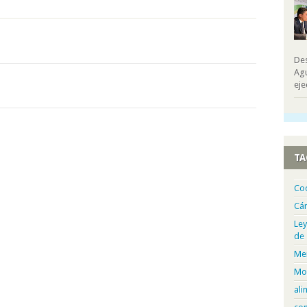
Des
Agu
eje
TA
Co
Cá
Ley
de
Me
Mo
ali