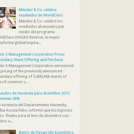
Méndez & Co. celebra
resultados de WorldClass
Méndez & Co. celebró los
resultados alcanzados por
medio del programa
ldClass DIAGEO Reserve, la mayor
taforma global inspira...
ple-S Management Corporation Prices
ondary Share Offering and Purchase
iple-S Management Corporation announced
 pricing of the previously announced
ondary offering of 5,400,368 shares of
ss B common s...
audos de Hacienda para diciembre 2013
mentan 28%
s ecretaria del Departamento Hacienda,
ba Acosta Febo, informó que los ingresos
os finales para el mes de diciembre con
tino a...
Banco de Desarrollo Económico