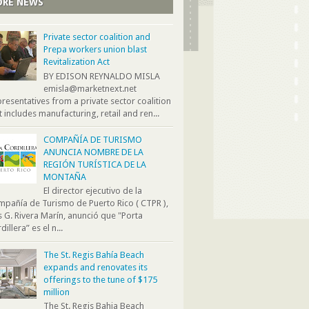
RE NEWS
Private sector coalition and
Prepa workers union blast
Revitalization Act
BY EDISON REYNALDO MISLA
emisla@marketnext.net
resentatives from a private sector coalition
t includes manufacturing, retail and ren...
COMPAÑÍA DE TURISMO
ANUNCIA NOMBRE DE LA
REGIÓN TURÍSTICA DE LA
MONTAÑA
El director ejecutivo de la
pañía de Turismo de Puerto Rico ( CTPR ),
s G. Rivera Marín, anunció que "Porta
dillera” es el n...
The St. Regis Bahía Beach
expands and renovates its
offerings to the tune of $175
million
The St. Regis Bahia Beach