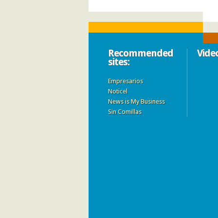
Recommended
Vide
sites:
Empresarios
Noticel
News is My Business
Sin Comillas