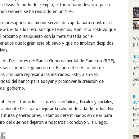
ó Rivas. A modo de ejemplo, el funcionario destacó que la
ondo General se ha reducido en un 16%.
se presupuestaria menor servirá de zapata para construir el
de acuerdo a los recursos que tenemos. Asimismo sostuvo que
l próximo presupuesto con la meta trazada por el
Wor
enarios que logran este objetivo y que no implican despidos
pla
ivas.
Tri
unta de Directores del Banco Gubernamental de Fomento (BGF),
Sec
stas acciones el gobierno del Estado Libre Asociado de
Tr
the
osición para regresar a los mercados. Esto, a su vez,
sec
pacidad del banco para apoyar y promover la creación de
Cla
 del gobierno.
Rec
gobierno a todos los sectores económicos, fiscales y sociales,
au
ambiente fértil para mejorar la calidad de vida de todos. No
La 
Mel
futuras generaciones. Estamos determinados en dejar para
net
uro del que nos dejaron a nosotros”, concluyo Vila Biaggi.
des