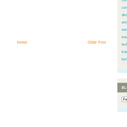
com
con
de
em
em
ma
Home
Older Post
tec
tra
)
tur
BL