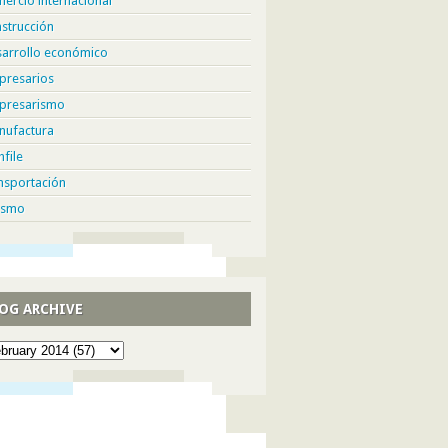
ercio internacional
strucción
sarrollo económico
presarios
presarismo
nufactura
hfile
nsportación
ismo
OG ARCHIVE