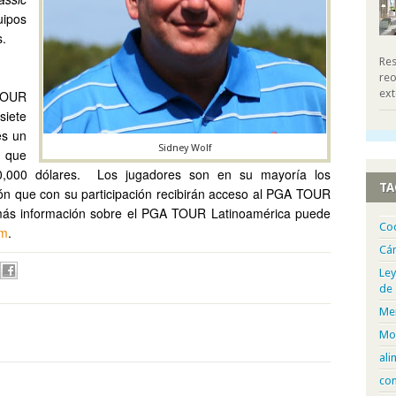
ipos
s.
Res
reo
ext
OUR
siete
es un
Sidney Wolf
 que
,000 dólares.
Los jugadores son en su mayoría los
TA
gión que con su participación recibirán acceso al PGA TOUR
ás información sobre el PGA TOUR Latinoamérica puede
Co
om
.
Cá
Ley
de
Me
Mo
ali
com