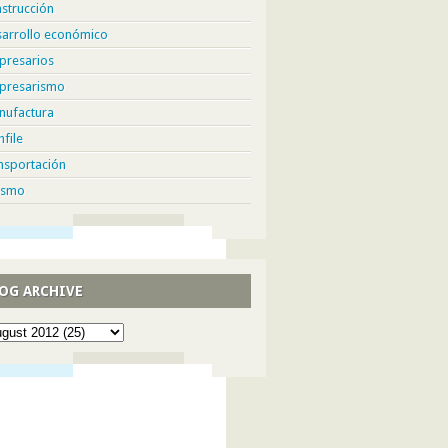
strucción
sarrollo económico
presarios
presarismo
nufactura
hfile
nsportación
ismo
OG ARCHIVE