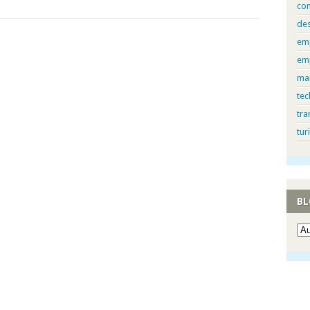
con
de
em
em
ma
tec
tra
tur
BL