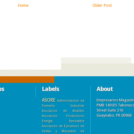
Home
Older Post
)
os
Labels
About
ASORE
Empresarios Magazin
Administracion de
PMB 149 B5 Tabonuc
Fomento Industrial
Street Suite 216
Asociacion de Alcaldes
Guaynabo, PR 00968
Asociación Productores
Energía Renovable
Asociación de Ejecutivos de
Ventas y Mercadeo de