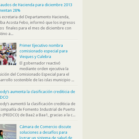
audos de Hacienda para diciembre 2013
mentan 28%
s ecretaria del Departamento Hacienda,
ba Acosta Febo, informó que los ingresos
os finales para el mes de diciembre con
tino a...
Primer Ejecutivo nombra
comisionado especial para
Vieques y Culebra
El gobernador reactivó
mediante orden ejecutiva la
ición del Comisionado Especial para el
arrollo sostenible de las islas municipio ...
dy’s aumenta la clasificación crediticia de
IDCO
dy’s aumentó la clasificación crediticia de
Compañía de Fomento Industrial de Puerto
o (PRIDCO) de Baa2 a Baa1, gracias a la c...
Cámara de Comercio discute
soluciones a desafíos para
lograr un sistema de salud de