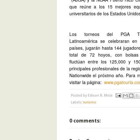
que reúne a los 15 mejores equ
universitarios de los Estados Unido
Los torneos del PGA T
Latinoamérica se celebraran en 
países, jugarán hasta 144 jugador
total de 72 hoyos, con bolsas
fluctúan entre los 125,000 y 150
principales profesionales de la re
Nationwide el próximo año.
Para m
visitar la página:
www.pgatourla.c
Posted by
Edison R. Misla
Labels:
turismo
0 comments: