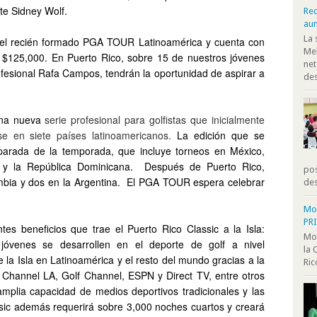
te Sidney Wolf.
Rec
au
La 
o del recién formado PGA TOUR Latinoamérica y cuenta con
Mel
n $125,000.
En Puerto Rico, sobre 15 de nuestros jóvenes
net
ofesional Rafa Campos, tendrán la oportunidad de aspirar a
des
una nueva
serie profesional para golfistas que inicialmente
se en siete países latinoamericanos.
La edición que se
 parada de la temporada, que incluye torneos en México,
ú y la República Dominicana.
Después de Puerto Rico,
pos
mbia y dos en la Argentina.
El PGA TOUR espera celebrar
des
Moo
PR
es beneficios que trae el Puerto Rico Classic a la Isla:
Moo
jóvenes se desarrollen en el deporte de golf a nivel
la 
e la Isla en Latinoamérica y el resto del mundo gracias a la
Ric
Channel LA, Golf Channel, ESPN y Direct TV, entre otros
amplia capacidad de medios deportivos tradicionales y las
ssic además requerirá sobre 3,000 noches cuartos y creará