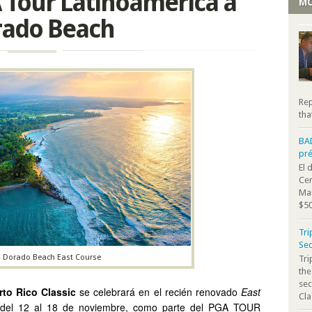
 Tour Latinoamérica a
MO
rado Beach
Rep
tha
BA
pr
El 
Cen
Mar
$50
Tri
Sec
Dorado Beach East Course
Tr
the
sec
rto Rico Classic
se celebrará en el recién renovado
East
Cla
del 12 al 18 de noviembre, como parte del PGA TOUR