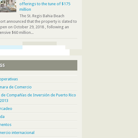
offerings to the tune of $175
million
The St. Regis Bahia Beach
ort announced that the property is slated to
pen on October 29, 2018 , following an
ensive $60 million...
GS
operativas
mara de Comercio
 de Compañías de Inversión de Puerto Rico
 2013
rcadeo
da
mentos
ercio internacional