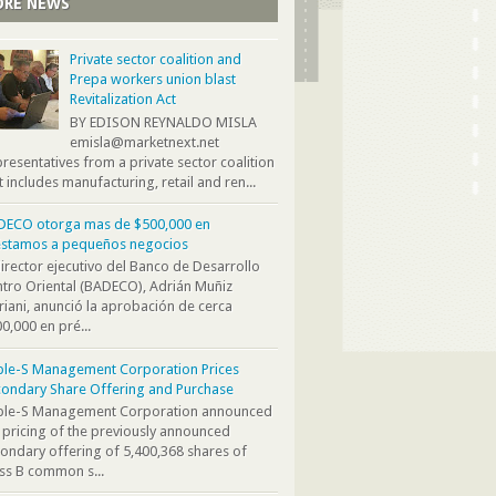
RE NEWS
Private sector coalition and
Prepa workers union blast
Revitalization Act
BY EDISON REYNALDO MISLA
emisla@marketnext.net
resentatives from a private sector coalition
t includes manufacturing, retail and ren...
DECO otorga mas de $500,000 en
éstamos a pequeños negocios
director ejecutivo del Banco de Desarrollo
tro Oriental (BADECO), Adrián Muñiz
iani, anunció la aprobación de cerca
0,000 en pré...
ple-S Management Corporation Prices
ondary Share Offering and Purchase
iple-S Management Corporation announced
 pricing of the previously announced
ondary offering of 5,400,368 shares of
ss B common s...