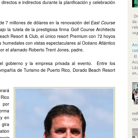
directos e indirectos durante la planificación y celebración
Dra
 de 7 millones de dólares en la renovación del
East Course
de 
rel
bajo la tutela de la prestigiosa firma
Golf Course Architects
seg
ach Resort & Club, el único resort Premium con 72 hoyos
os humedales con vistas espectaculares al Océano Atlántico
Acu
or el afamado Roberto Trent Jones, padre.
cue
El 
Acu
el gobierno y la empresa privada al evento.
Entre los
Láz
Compañía de Turismo de Puerto Rico, Dorado Beach Resort
en..
rará
 Rico
por
forma
mil
 y en
ope
 gira
ation
assic