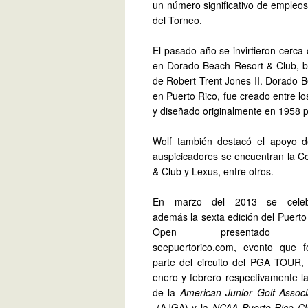
un número significativo de empleos 
del Torneo.
El pasado año se invirtieron cerca
en
Dorado Beach Resort & Club
, 
de Robert Trent Jones II.
Dorado Be
en Puerto Rico, fue creado entre l
y diseñado originalmente en 1958 p
Wolf también destacó el apoyo d
auspicicadores se encuentran la 
& Club y Lexus, entre otros.
En marzo del 2013 se celeb
además la sexta edición del Puerto
Open presentado 
seepuertorico.com, evento que 
parte del circuito del PGA TOUR,
enero y febrero respectivamente la
de la
American Junior Golf Associ
(AJGA) y la
NCAA Puerto Rico Cl