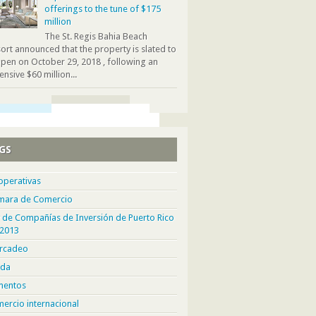
offerings to the tune of $175
million
The St. Regis Bahia Beach
ort announced that the property is slated to
pen on October 29, 2018 , following an
ensive $60 million...
GS
operativas
mara de Comercio
 de Compañías de Inversión de Puerto Rico
 2013
rcadeo
da
mentos
ercio internacional