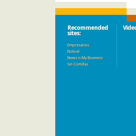
Recommended
Vide
sites:
Empresarios
Noticel
News is My Business
Sin Comillas