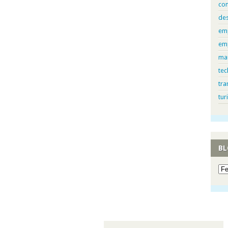
con
de
em
em
ma
tec
tra
tur
BL