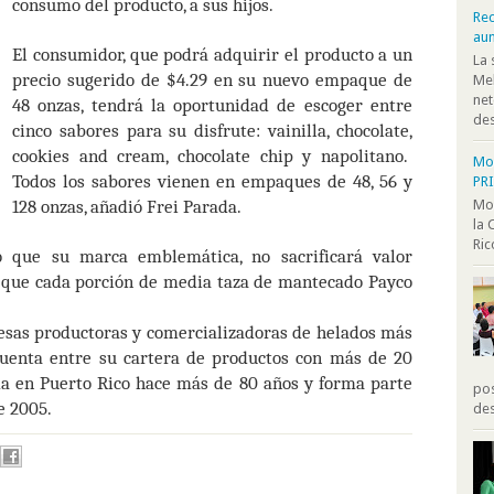
consumo del producto, a sus hijos.
Rec
au
El consumidor, que podrá adquirir el producto a un
La 
precio sugerido de $4.29 en su nuevo empaque de
Mel
net
48 onzas, tendrá la oportunidad de escoger entre
des
cinco sabores para su disfrute: vainilla, chocolate,
cookies and cream, chocolate chip y napolitano.
Moo
Todos los sabores vienen en empaques de 48, 56 y
PR
128 onzas, añadió Frei Parada.
Moo
la 
Ric
 que su marca emblemática, no sacrificará valor
lo que cada porción de media taza de mantecado Payco
esas productoras y comercializadoras de helados más
uenta entre su cartera de productos con más de 20
a en Puerto Rico hace más de 80 años y forma parte
pos
e 2005.
des