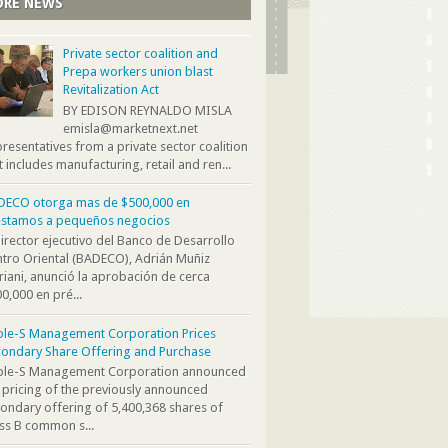
RE NEWS
Private sector coalition and
Prepa workers union blast
Revitalization Act
BY EDISON REYNALDO MISLA
emisla@marketnext.net
resentatives from a private sector coalition
t includes manufacturing, retail and ren...
DECO otorga mas de $500,000 en
éstamos a pequeños negocios
director ejecutivo del Banco de Desarrollo
tro Oriental (BADECO), Adrián Muñiz
iani, anunció la aprobación de cerca
0,000 en pré...
ple-S Management Corporation Prices
ondary Share Offering and Purchase
iple-S Management Corporation announced
 pricing of the previously announced
ondary offering of 5,400,368 shares of
ss B common s...