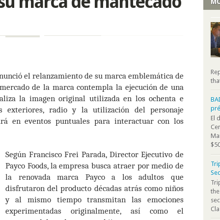
 su marca de mantecado
MO
Rep
anunció el relanzamiento de su marca emblemática de
tha
 mercado de la marca contempla la ejecución de una
liza la imagen original utilizada en los ochenta e
BA
pr
 exteriores, radio y la utilización del personaje
El 
zará en eventos puntuales para interactuar con los
Cen
Mar
$50
Según Francisco Frei Parada, Director Ejecutivo de
Tri
Payco Foods, la empresa busca atraer por medio de
Sec
la renovada marca Payco a los adultos que
Tr
disfrutaron del producto décadas atrás como niños
the
y al mismo tiempo transmitan las emociones
sec
Cla
experimentadas originalmente, así como el