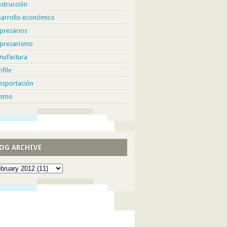
strucción
sarrollo económico
presarios
presarismo
nufactura
hfile
nsportación
ismo
OG ARCHIVE