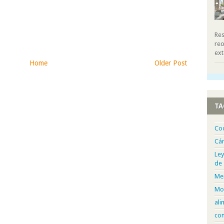
Res
reo
ext
Home
Older Post
)
TA
Co
Cá
Ley
de
Me
Mo
ali
com