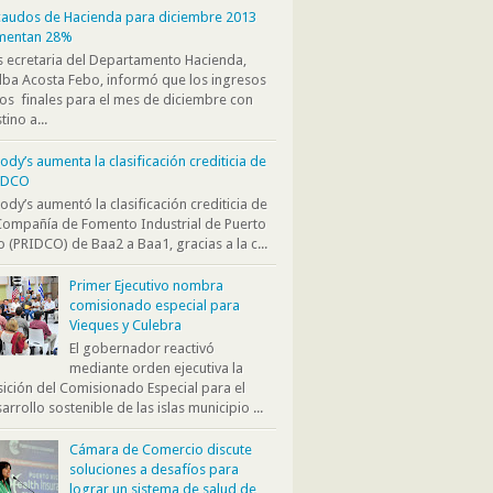
audos de Hacienda para diciembre 2013
mentan 28%
s ecretaria del Departamento Hacienda,
ba Acosta Febo, informó que los ingresos
os finales para el mes de diciembre con
tino a...
dy’s aumenta la clasificación crediticia de
IDCO
dy’s aumentó la clasificación crediticia de
Compañía de Fomento Industrial de Puerto
o (PRIDCO) de Baa2 a Baa1, gracias a la c...
Primer Ejecutivo nombra
comisionado especial para
Vieques y Culebra
El gobernador reactivó
mediante orden ejecutiva la
ición del Comisionado Especial para el
arrollo sostenible de las islas municipio ...
Cámara de Comercio discute
soluciones a desafíos para
lograr un sistema de salud de