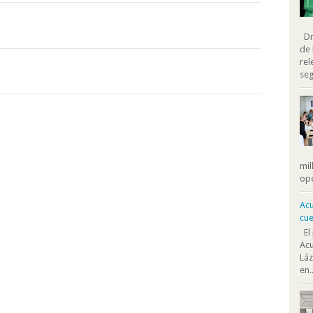
Dra
de 
rel
seg
mil
ope
Acu
cue
El 
Acu
Láz
en..