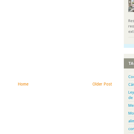
Res
reo
ext
TA
Co
Home
Older Post
Cá
Ley
)
de
Me
Mo
ali
com