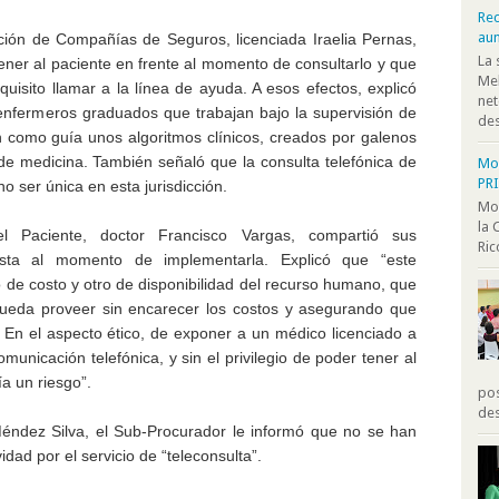
Rec
au
ación de Compañías de Seguros, licenciada Iraelia Pernas,
La 
tener al paciente en frente al momento de consultarlo y que
Mel
quisito llamar a la línea de ayuda. A esos efectos, explicó
net
 enfermeros graduados que trabajan bajo la supervisión de
des
n como guía unos algoritmos clínicos, creados por galenos
de medicina. También señaló que la consulta telefónica de
Moo
PR
no ser única en esta jurisdicción.
Moo
la 
l Paciente, doctor Francisco Vargas, compartió sus
Ric
sta al momento de implementarla. Explicó que “este
 de costo y otro de disponibilidad del recurso humano, que
 pueda proveer sin encarecer los costos y asegurando que
. En el aspecto ético, de exponer a un médico licenciado a
comunicación telefónica, y sin el privilegio de poder tener al
a un riesgo”.
pos
des
éndez Silva, el Sub-Procurador le informó que no se han
idad por el servicio de “teleconsulta”.