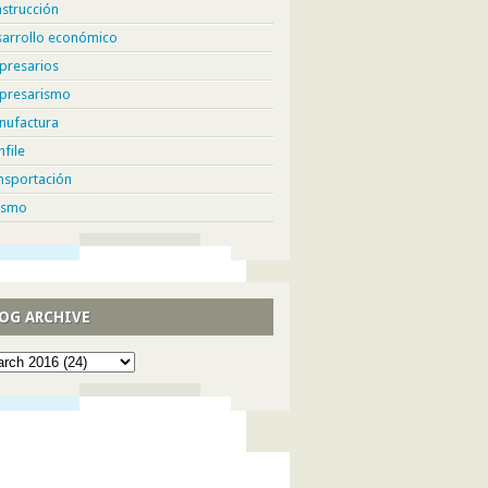
strucción
sarrollo económico
presarios
presarismo
nufactura
hfile
nsportación
ismo
OG ARCHIVE