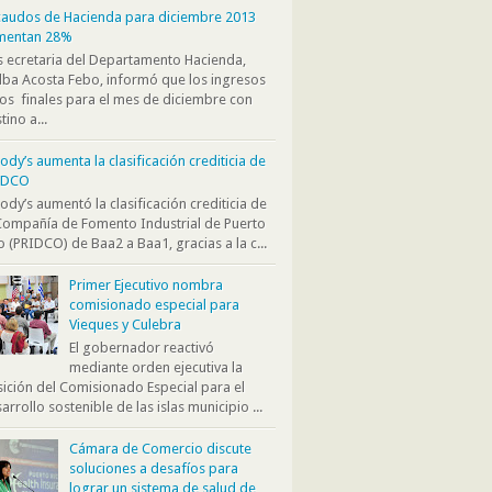
audos de Hacienda para diciembre 2013
mentan 28%
s ecretaria del Departamento Hacienda,
ba Acosta Febo, informó que los ingresos
os finales para el mes de diciembre con
tino a...
dy’s aumenta la clasificación crediticia de
IDCO
dy’s aumentó la clasificación crediticia de
Compañía de Fomento Industrial de Puerto
o (PRIDCO) de Baa2 a Baa1, gracias a la c...
Primer Ejecutivo nombra
comisionado especial para
Vieques y Culebra
El gobernador reactivó
mediante orden ejecutiva la
ición del Comisionado Especial para el
arrollo sostenible de las islas municipio ...
Cámara de Comercio discute
soluciones a desafíos para
lograr un sistema de salud de