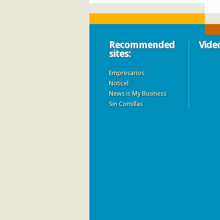
Recommended
Vide
sites:
Empresarios
Noticel
News is My Business
Sin Comillas