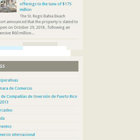
offerings to the tune of $175
million
The St. Regis Bahia Beach
ort announced that the property is slated to
pen on October 29, 2018 , following an
ensive $60 million...
GS
operativas
mara de Comercio
 de Compañías de Inversión de Puerto Rico
 2013
rcadeo
da
mentos
ercio internacional