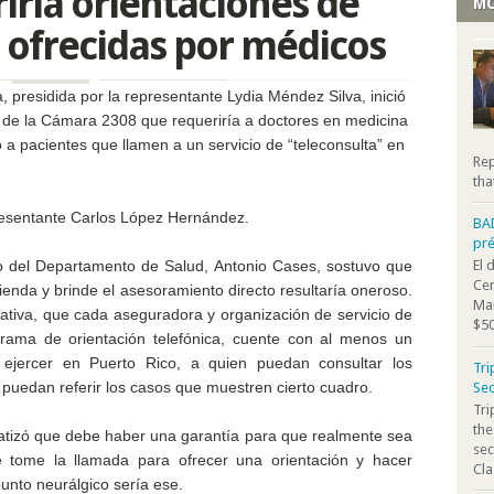
iría orientaciones de
MO
 ofrecidas por médicos
presidida por la representante Lydia Méndez Silva, inició
o de la Cámara 2308
que requeriría a doctores en medicina
a pacientes que llamen a un servicio de “teleconsulta” en
Rep
tha
resentante Carlos López Hernández.
BA
pr
aco del Departamento de Salud, Antonio Cases, sostuvo que
El 
Cen
enda y brinde el asesoramiento directo resultaría oneroso.
Mar
ativa, que cada aseguradora y organización de servicio de
$50
rama de orientación telefónica, cuente con al menos un
 ejercer en Puerto Rico, a quien puedan consultar los
Tri
puedan referir los casos que muestren cierto cuadro.
Sec
Tr
the
atizó que debe haber una garantía para que realmente sea
sec
e tome la llamada para ofrecer una orientación y hacer
Cla
nto neurálgico sería ese.