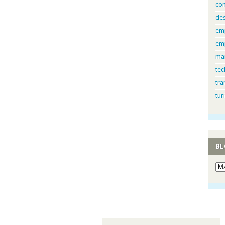
con
de
em
em
ma
tec
tra
tur
BL