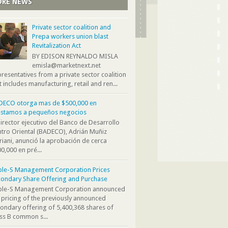
RE NEWS
Private sector coalition and
Prepa workers union blast
Revitalization Act
BY EDISON REYNALDO MISLA
emisla@marketnext.net
resentatives from a private sector coalition
t includes manufacturing, retail and ren...
DECO otorga mas de $500,000 en
éstamos a pequeños negocios
director ejecutivo del Banco de Desarrollo
tro Oriental (BADECO), Adrián Muñiz
iani, anunció la aprobación de cerca
0,000 en pré...
ple-S Management Corporation Prices
ondary Share Offering and Purchase
iple-S Management Corporation announced
 pricing of the previously announced
ondary offering of 5,400,368 shares of
ss B common s...