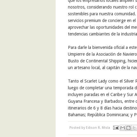
que los empresarios locales amplíen s
nosotros, considerando nuestro rol 
sostenibles para nuestra comunidad.
servicios premium de concierge en e
aprovechar las oportunidades del mer
tendencias cambiantes de la industria
Para darle la bienvenida oficial a 
Umpierre de la Asociación de Navieros
Busto de Continental Shipping, hici
un artesano local, al capitán
Tanto el Scarlet Lady como el Silver 
luego de completar una temporada de 
incluyen paradas en el Caribe y Sur 
Guyana Francesa y Barbados, entre ot
itinerarios de 6 y 8 días hacia desti
Bahamas; República Dominicana; y P
Posted by
Edison R. Misla