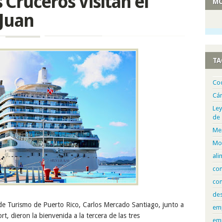
Cruceros Visitan el
MO
 Juan
TA
Co
Cá
Ley
de
Me
Mo
ali
com
con
de
 de Turismo de Puerto Rico, Carlos Mercado Santiago, junto a
em
t, dieron la bienvenida a la tercera de las tres
em