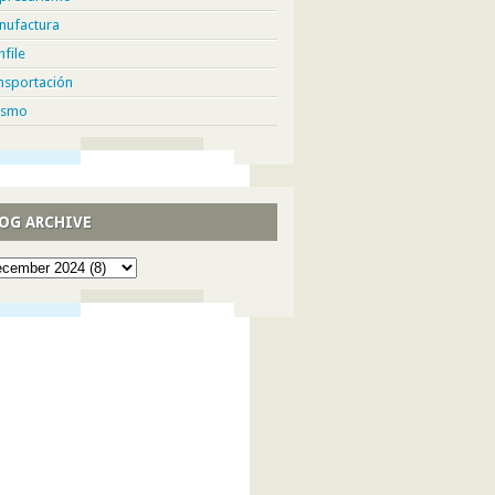
nufactura
hfile
nsportación
ismo
OG ARCHIVE