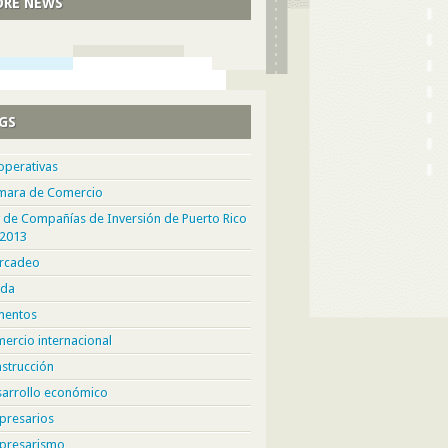
RE NEWS
GS
operativas
mara de Comercio
 de Compañías de Inversión de Puerto Rico
 2013
rcadeo
da
mentos
ercio internacional
strucción
sarrollo económico
presarios
presarismo