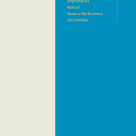
Empresarios
Noticel
News is My Business
Sin Comillas