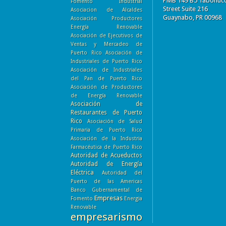
PMB 149 B5 Tabonuc
Fomento Industrial
Street Suite 216
Asociacion de Alcaldes
Guaynabo, PR 00968
Asociación Productores
Energía Renovable
Asociación de Ejecutivos de
Ventas y Mercadeo de
Puerto Rico
Asociación de
Industriales de Puerto Rico
Asociación de Industriales
del Pan de Puerto Rico
Asociación de Productores
de Energía Renovable
Asociación de
Restaurantes de Puerto
Rico
Asociación de Salud
Primaria de Puerto Rico
Asociación de la Industria
Farmacéutica de Puerto Rico
Autoridad de Acueductos
Autoridad de Energía
Eléctrica
Autoridad del
Puerto de las Americas
Banco Gubernamental de
Empresas
Fomento
Energia
Renovable
empresarismo