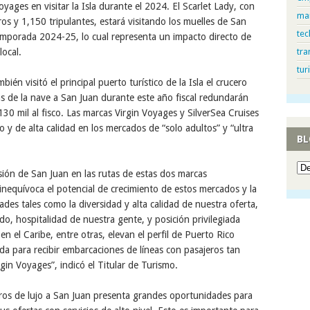
yages en visitar la Isla durante el 2024. El Scarlet Lady, con
ma
s y 1,150 tripulantes, estará visitando los muelles de San
tec
temporada 2024-25, lo cual representa un impacto directo de
local.
tra
tur
én visitó el principal puerto turístico de la Isla el crucero
tas de la nave a San Juan durante este año fiscal redundarán
30 mil al fisco. Las marcas Virgin Voyages y SilverSea Cruises
y de alta calidad en los mercados de “solo adultos” y “ultra
BL
usión de San Juan en las rutas de estas dos marcas
inequívoca el potencial de crecimiento de estos mercados y la
ades tales como la diversidad y alta calidad de nuestra oferta,
ado, hospitalidad de nuestra gente, y posición privilegiada
n el Caribe, entre otras, elevan el perfil de Puerto Rico
a para recibir embarcaciones de líneas con pasajeros tan
gin Voyages”, indicó el Titular de Turismo.
eros de lujo a San Juan presenta grandes oportunidades para