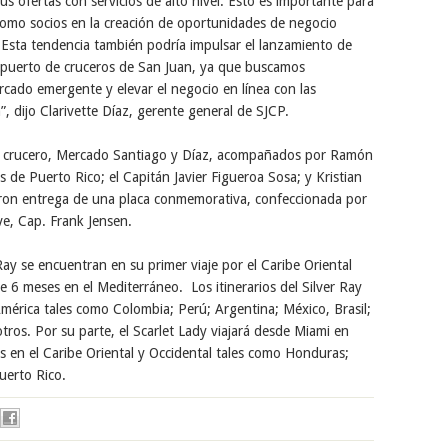
us ofertas con servicios de alto nivel. Esto es importante para
como socios en la creación de oportunidades de negocio
 Esta tendencia también podría impulsar el lanzamiento de
l puerto de cruceros de San Juan, ya que buscamos
cado emergente y elevar el negocio en línea con las
”, dijo Clarivette Díaz, gerente general de SJCP.
este crucero, Mercado Santiago y Díaz, acompañados por Ramón
 de Puerto Rico; el Capitán Javier Figueroa Sosa; y Kristian
eron entrega de una placa conmemorativa, confeccionada por
 de la nave, Cap. Frank Jensen.
Ray se encuentran en su primer viaje por el Caribe Oriental
6 meses en el Mediterráneo. Los itinerarios del Silver Ray
América tales como Colombia; Perú; Argentina; México, Brasil;
ros. Por su parte, el Scarlet Lady viajará desde Miami en
nos en el Caribe Oriental y Occidental tales como Honduras;
uerto Rico.