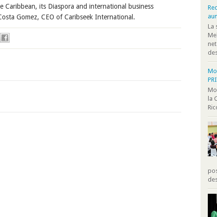
e Caribbean, its Diaspora and international business
Rec
au
Costa Gomez, CEO of Caribseek International.
La 
Mel
net
des
Moo
PR
Moo
la 
Ric
pos
des