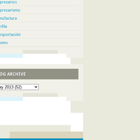
presarios
presarismo
nufactura
hfile
nsportación
ismo
OG ARCHIVE