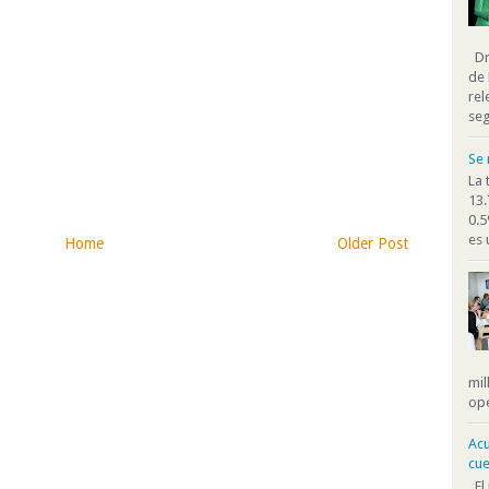
Dra
de 
rel
seg
Se 
La 
13.
0.5
es 
Home
Older Post
)
mil
ope
Acu
cue
El 