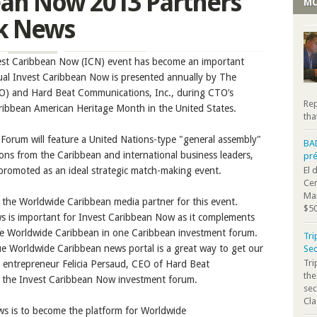
ean Now 2013 Partners
MO
ek News
nvest Caribbean Now (ICN)
event
has become an important
al Invest Caribbean Now is presented annually by The
O) and Hard Beat Communications, Inc., during CTO’s
Rep
ibbean American Heritage Month in the United States.
tha
Forum will feature a United Nations-type "general assembly"
BA
ons from the Caribbean and international business leaders,
pr
s promoted as an ideal strategic match-making event.
El 
Cen
Mar
s the Worldwide Caribbean media
partner
for this event.
$50
s is important for Invest Caribbean Now
as it complements
the Worldwide Caribbean in one Caribbean investment forum.
Tri
ue Worldwide Caribbean news portal is a g
reat way to get our
Sec
Tr
 entrepreneur
Felicia
Persaud
, CEO of Hard Beat
the
f the Invest Caribbean Now investment forum.
sec
Cla
ws is to become the
platform for Worldwide