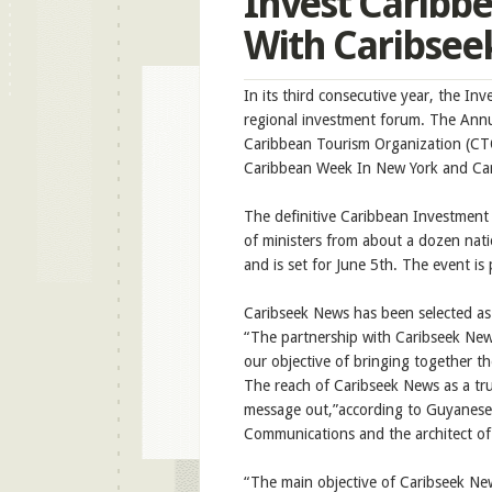
Invest Caribb
With Caribse
In its third consecutive year, the I
regional
investment forum.
The Annu
Caribbean Tourism Organization (CT
Caribbean Week
In
New York and Car
The definitive Caribbean Investment 
of ministers from about a dozen nati
and is set for June 5th. The event i
Caribseek News has been selected a
“The partnership with Caribseek New
our objective of bringing together 
The reach of Caribseek News as a tr
message out,”
according
to Guyanese
Communications and the architect o
“The main objective o
f Caribseek Ne