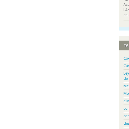
Acu
Láz
en..
TA
Co
Cá
Ley
de
Me
Mo
ali
com
con
de