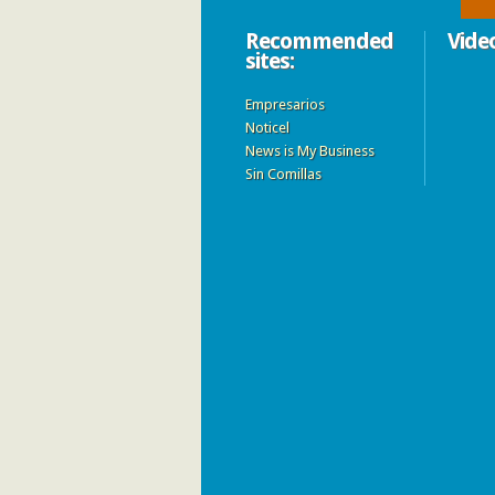
Recommended
Vide
sites:
Empresarios
Noticel
News is My Business
Sin Comillas