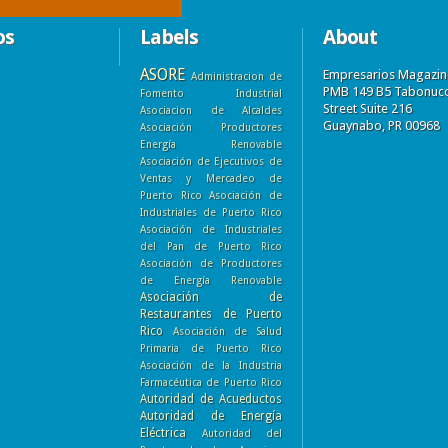
os
Labels
About
ASORE
Empresarios Magazin
Administracion de
PMB 149 B5 Tabonuc
Fomento Industrial
Street Suite 216
Asociacion de Alcaldes
Guaynabo, PR 00968
Asociación Productores
Energía Renovable
Asociación de Ejecutivos de
Ventas y Mercadeo de
Puerto Rico
Asociación de
Industriales de Puerto Rico
Asociación de Industriales
del Pan de Puerto Rico
Asociación de Productores
de Energía Renovable
Asociación de
Restaurantes de Puerto
Rico
Asociación de Salud
Primaria de Puerto Rico
Asociación de la Industria
Farmacéutica de Puerto Rico
Autoridad de Acueductos
Autoridad de Energía
Eléctrica
Autoridad del