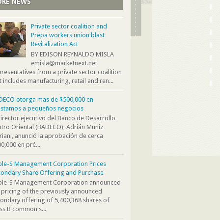
RE NEWS
Private sector coalition and
Prepa workers union blast
Revitalization Act
BY EDISON REYNALDO MISLA
emisla@marketnext.net
resentatives from a private sector coalition
t includes manufacturing, retail and ren...
DECO otorga mas de $500,000 en
éstamos a pequeños negocios
director ejecutivo del Banco de Desarrollo
tro Oriental (BADECO), Adrián Muñiz
iani, anunció la aprobación de cerca
0,000 en pré...
ple-S Management Corporation Prices
ondary Share Offering and Purchase
iple-S Management Corporation announced
 pricing of the previously announced
ondary offering of 5,400,368 shares of
ss B common s...