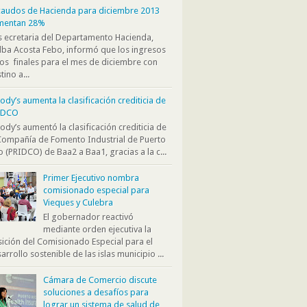
audos de Hacienda para diciembre 2013
mentan 28%
s ecretaria del Departamento Hacienda,
ba Acosta Febo, informó que los ingresos
os finales para el mes de diciembre con
tino a...
dy’s aumenta la clasificación crediticia de
IDCO
dy’s aumentó la clasificación crediticia de
Compañía de Fomento Industrial de Puerto
o (PRIDCO) de Baa2 a Baa1, gracias a la c...
Primer Ejecutivo nombra
comisionado especial para
Vieques y Culebra
El gobernador reactivó
mediante orden ejecutiva la
ición del Comisionado Especial para el
arrollo sostenible de las islas municipio ...
Cámara de Comercio discute
soluciones a desafíos para
lograr un sistema de salud de