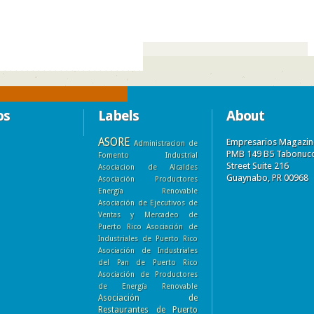
os
Labels
About
ASORE
Empresarios Magazin
Administracion de
PMB 149 B5 Tabonuc
Fomento Industrial
Street Suite 216
Asociacion de Alcaldes
Guaynabo, PR 00968
Asociación Productores
Energía Renovable
Asociación de Ejecutivos de
Ventas y Mercadeo de
Puerto Rico
Asociación de
Industriales de Puerto Rico
Asociación de Industriales
del Pan de Puerto Rico
Asociación de Productores
de Energía Renovable
Asociación de
Restaurantes de Puerto