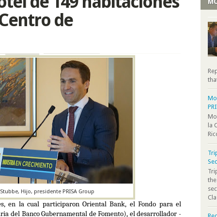
tel de 149 habitaciones
MO
 Centro de
Rep
tha
Moo
PR
Moo
la 
Ric
Tri
Sec
Tr
the
sec
 Stubbe, Hijo, presidente PRISA Group
Cla
es, en la cual participaron Oriental Bank, el Fondo para el
aria del Banco Gubernamental de Fomento), el desarrollador -
Rec