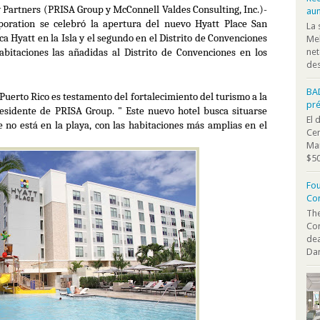
y Partners (PRISA Group y McConnell Valdes Consulting, Inc.)-
au
rporation se celebró
la apertura del nuevo Hyatt Place San
La 
ca Hyatt en la Isla y el segundo en el Distrito de Convenciones
Mel
bitaciones las añadidas al Distrito de Convenciones en los
net
des
BA
Puerto Rico es testamento del fortalecimiento del turismo a la
pr
residente de PRISA Group
. "
Este nuevo hotel busca situarse
El 
 no está en la playa, con las habitaciones más amplias en el
Cen
Mar
$50
Fou
Co
The
Co
dea
Dan