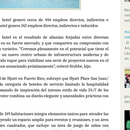
Res
reo
l hotel generó cerca de 444 empleos directos, indirectos e
ext
hotel genera 142 empleos directos, indirectos e inducidos.
Acu
cue
hotel es el resultado de alianzas forjadas entre diversas
, en su fuerte mercado, y que comparten un compromiso con
El 
Acu
 turístico. “Creemos plenamente en el potencial que tiene el
Láz
ar un nuevo centro urbano de infraestructura moderna y de
en..
do vapor para viabilizar una serie de proyectos nuevos en el
emos anunciando próximamente”, reiteró Stubbe, hijo.
l de Hyatt en Puerto Rico, subrayó que
Hyatt Place San Juan/
a categoría de hoteles de servicio limitado la hospitalidad
omando de inspiración del intenso estilo de vida 24/7 de los
enter
combina un diseño elegante y amenidades prácticas con
pos
des
de 149 habitaciones integra elementos únicos para atender las
yendo un espacio amplio para eventos y reuniones, y un área
 pies cuadrados, que incluye un área de juego de niños con