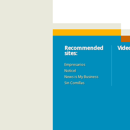
Recommended
Vide
sites:
Empresarios
Noticel
News is My Business
Sin Comillas