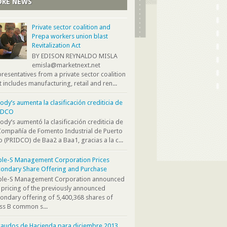
RE NEWS
Private sector coalition and
Prepa workers union blast
Revitalization Act
BY EDISON REYNALDO MISLA
emisla@marketnext.net
resentatives from a private sector coalition
t includes manufacturing, retail and ren...
dy’s aumenta la clasificación crediticia de
IDCO
dy’s aumentó la clasificación crediticia de
Compañía de Fomento Industrial de Puerto
o (PRIDCO) de Baa2 a Baa1, gracias a la c...
ple-S Management Corporation Prices
ondary Share Offering and Purchase
iple-S Management Corporation announced
 pricing of the previously announced
ondary offering of 5,400,368 shares of
ss B common s...
audos de Hacienda para diciembre 2013