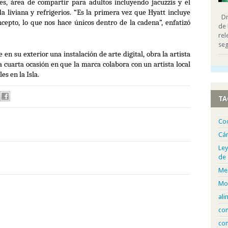
nes, área de compartir para adultos incluyendo jacuzzis y el
a liviana y refrigerios. “Es la primera vez que Hyatt incluye
Dra
ncepto, lo que nos hace únicos dentro de la cadena”, enfatizó
de 
rel
seg
en su exterior una instalación de arte digital, obra la artista
a cuarta ocasión en que la marca colabora con un artista local
es en la Isla.
TA
Co
Cá
Ley
de
Me
Mo
ali
com
con