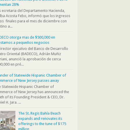
mentan 28%
s ecretaria del Departamento Hacienda,
ba Acosta Febo, informó que los ingresos
os finales para el mes de diciembre con
tino a...
DECO otorga mas de $500,000 en
éstamos a pequeños negocios
director ejecutivo del Banco de Desarrollo
tro Oriental (BADECO), Adrián Muñiz
iani, anunció la aprobación de cerca
0,000 en pré...
nder of Statewide Hispanic Chamber of
mmerce of New Jersey passes away
 Statewide Hispanic Chamber of
mmerce of New Jersey has announced the
th of its Founding President & CEO, Dr.
iel H. Jara. ...
The St. Regis Bahía Beach
expands and renovates its
offerings to the tune of $175
million