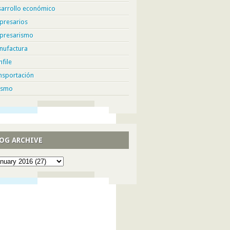
sarrollo económico
presarios
presarismo
nufactura
hfile
nsportación
ismo
OG ARCHIVE