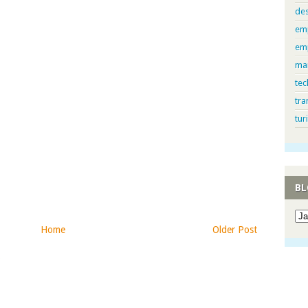
de
em
em
ma
tec
tra
tur
BL
Home
Older Post
)