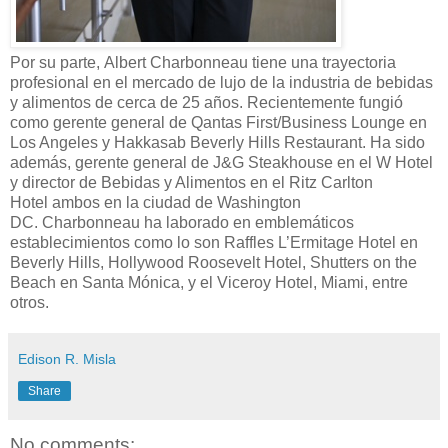
Por su parte,
Albert Charbonneau
tiene una trayectoria
profesional
en
el mercado de lujo de la industria
de bebidas
y alimentos
de cerca de 25 años.
Recientemente fungió
como
g
erente
g
eneral de Qantas First/Business Lounge en
Los Angeles y Hakkasab Beverly Hills Restaurant. Ha sido
además,
g
erente
g
eneral de J&G Steakhouse
en el W Hotel
y d
irector de Bebidas y Alimentos en
el
Ritz Carlton
Hotel
ambos en la ciudad de
Washington
DC.
Charbonneau
ha laborado en emblemáticos
establecimientos como lo son
Raffles L’Ermitage Hotel en
Beverly Hills, Hollywood Roosevelt Hotel, Shutters on the
Beach en Santa Mónica, y el Viceroy Hotel, Miami, entre
otros.
Edison R. Misla
Share
No comments: