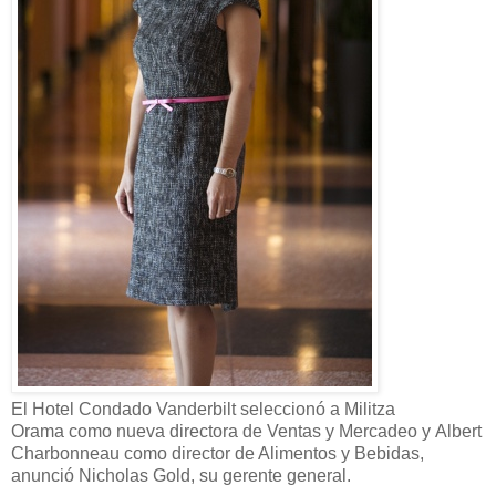
El
H
otel Condado Vanderbilt seleccionó a
Militza
Orama
como nu
ev
a
director
a
de
V
entas y
M
ercadeo
y
Albert
Charbonneau
como director
de Alimentos y Bebidas
,
anunció Nicholas Gold,
su gerente general
.