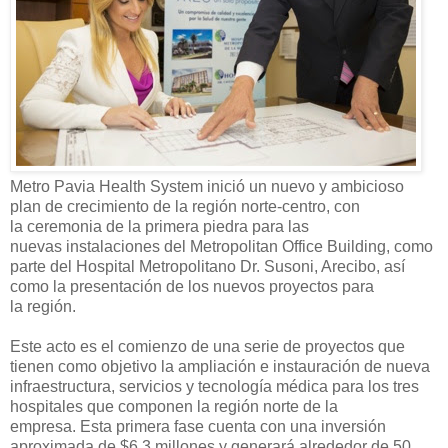
Metro Pavia Health System inició un
nuevo y ambicioso
plan de crecimiento
de la región norte-c
entro
,
con
la
ceremonia
de la primera p
iedra para las
nuevas
instalacione
s de
l
Metropolitan Office Building, como
parte del Hospital Metropolitano Dr. Susoni, Arecibo, así
como
la
p
resentación de los
nuevos p
royectos para
la
región
.
Este acto es el comienzo de
una serie de
p
royectos
que
tienen como
objetivo la
ampliación e instauración de nueva
infraestructura, servicios y tecnología médica para
los tres
hos
pitales que componen la región n
orte de la
empresa.
E
sta primera fase
cuenta con una inversión
aproximada de $6.3 millones y generará alrededor de 50