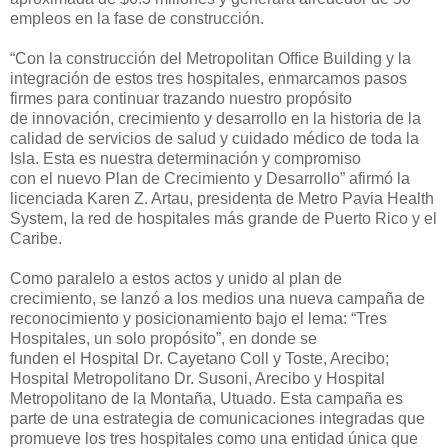
empleos en la fase de construcción.
“
Con la construcción del Metropolitan Office Building
y
la
integración de estos tres
hospitales, enmarcamos
pasos
firmes para continuar trazando nuestro propósito
de
innovación,
crecimiento y desarrollo en la historia de la
calidad
de servicios de salud y cuidado médico de toda la
Isla.
Esta
es nuestra determ
inación y compromiso
con
el
n
uevo P
lan de Crecimiento y Desarrollo
” afirmó
la
licenciada Karen Z. Artau, presidenta de Metro Pavia Health
System
, la red de
hospitales
más
grande
de Puerto Rico y el
Caribe
.
Como paralelo a estos ac
tos y
unido al
plan de
crecimiento,
se lanzó
a los medios una
nueva campaña
de
reconocimiento y posicionamiento
bajo el lema
:
“Tres
Hospitales, un solo propósito”,
en donde
se
funden
el
Hospital
Dr.
Cayetano Coll y Toste, Arecibo;
Hospital Me
tropolitano Dr. Susoni, Arecibo y
Hospital
Metropolitano d
e la Montaña, Utuado.
Esta campaña es
parte de
una estrategia de
comunicaciones integradas que
promueve los tres hospitales como una entidad única que