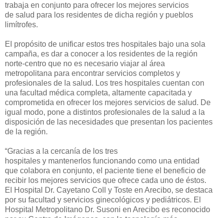
trabaja en con
junto para ofrecer los mejores
servicios
de
salud para los residentes de dicha región
y pueblos
limítrofes
.
El propósito de unificar estos tres hospitales bajo una sola
campaña, es dar a conocer a los residentes
de la región
norte
-centro que
no es necesario viajar al área
metropolitana
para encont
rar servicios completos
y
profesionales de
la
salud
.
Los
tres hospitales cuentan con
una facultad médica completa
,
altamente capacitada y
comprometida en ofrecer los
mejores servicios de salud. De
igual modo
,
pone a
distintos profesionales de la salud a la
disposición de las necesidades que presentan los pacientes
de la región.
“Gracias a la cercanía
de
los
tres
hospitales
y
man
tenerlos
funcionando como una entidad
que colabora en conjunto, el paciente tiene el beneficio de
recibir los mejores servicios que ofrece cada uno de
éstos
.
El Hospital
Dr.
Cayetano Coll y Toste en Arecibo, se destaca
por su facultad y servicios ginecológicos y pediátricos. El
Hospital Metropolitano Dr. Susoni en Arecibo es reconocido