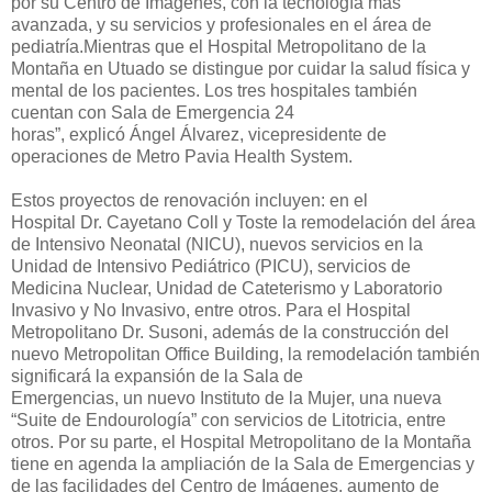
por su Centro de Imágenes
,
con la tecnología más
avanzada, y su servicios y profesionales en el área de
pediatría.
Mientras que
el Hospital Metropolitano de la
Montaña en Utuado se distingue
por cuidar la salud física y
mental de los pacientes.
Los tres hospitales también
cuentan
con Sala de Emergencia 24
horas”
,
explicó
Ángel
Álvarez, v
icep
residente de
o
peraciones
de Metro Pavia Health System
.
Estos
p
royecto
s
de renovación incluye
n: e
n el
Hospital
Dr.
Cayetano Col
l
y Toste la r
emodelación
del área
de Intensivo Neonatal (
NICU
)
, nuevos servicios en la
Unidad de Intensivo Pediátrico
(PICU)
, servicios de
Medicina Nuclear, Unidad de Cateteris
mo y Laboratorio
Invasivo y No I
nvasivo, entre otros. Para el Hospital
Metropolitano Dr. Susoni, además de la construcción del
nuevo Metro
politan
Office Building,
la remodelación
también
significará la expansión de la Sala de
Emergencias,
un
nuevo Instituto de la Mujer,
una
nueva
“Suite de Endourología” con servicios de Litotricia, entre
otros. Por su parte, el Hospital Metropolitano de la Montaña
tiene en agenda la amplia
ción de la Sala de Emergencias y
de las
facilidades
de
l
Centro de Imágenes, aumento de