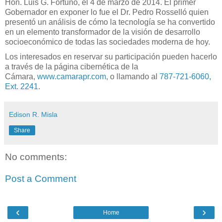
Hon.
Luis
G.
Fortuño
,
el
4 de marzo de 2014.
El primer
Gobernador en exponer lo fue el Dr. Pedro Rosselló quien
presentó
un análisis de cómo
la
tecnología se ha
convertido
en un elemento
transformador de la visión de desarrollo
socioeconómico de todas las sociedades
moderna de hoy.
Los interesados en reservar su participación
pueden hacerlo
a través de la pá
gina cibernética de la
Cámara,
www.camarapr.com
, o llamando al
787-721-6060,
Ext. 2241
.
Edison R. Misla
Share
No comments:
Post a Comment
‹
›
Home