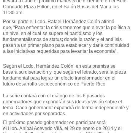
llevará a cabo el
próximo
martes
3 de diciembre
en el Hotel
Condado Plaza
Hilton
, en el Salón Brisas del Mar
a las
11:30 am.
Por su parte el
Lcdo. Rafael Hernández Colón
afirmó
que,
“
Para enfrentar la crisis tenemos que elevar la política a
un nivel en el cual se supere el partidismo y los
fundamentalismos de status; donde la razón y el análisis
pasen a un primer plano para establecer y darle continuidad
a las iniciativas requeridas para levantar la economía”.
Según el Lcdo. Hernández Colón
,
en esta pr
emisa se
basará su disertación
y
,
que según el letrado
,
será la pieza
fundamental para lograr un efecto
transformador
en el
futuro
desarrollo
socioeconómico
de
Puerto Rico
.
L
a serie
contará con el diálogo de
los 6
pasados
gobernadores
que expondrán sus ideas y visió
n sobre e
l
tema. Cada gobernador expondrá
de forma independiente y
en actividades por separadas.
El próximo
p
asado gobernador en participar
será
el
Hon.
Aníbal Acevedo Vilá,
el
29
de enero de 2014 y el