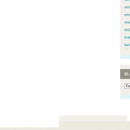
em
em
ma
tec
tra
tur
BL