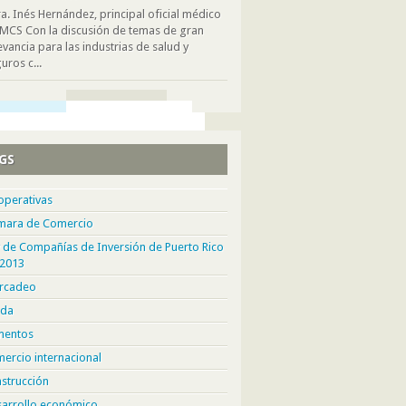
. Inés Hernández, principal oficial médico
MCS Con la discusión de temas de gran
evancia para las industrias de salud y
uros c...
GS
operativas
mara de Comercio
 de Compañías de Inversión de Puerto Rico
 2013
rcadeo
da
mentos
ercio internacional
strucción
sarrollo económico