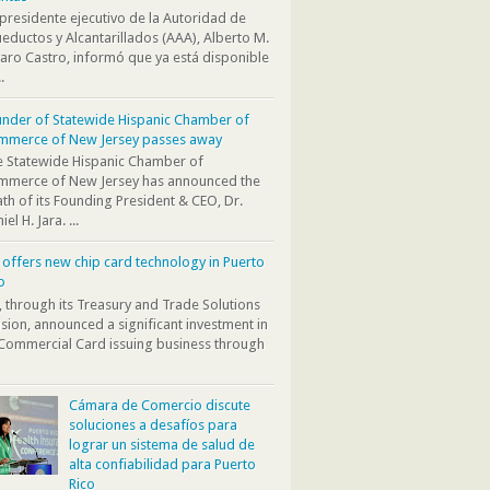
presidente ejecutivo de la Autoridad de
eductos y Alcantarillados (AAA), Alberto M.
aro Castro, informó que ya está disponible
.
nder of Statewide Hispanic Chamber of
mmerce of New Jersey passes away
 Statewide Hispanic Chamber of
mmerce of New Jersey has announced the
th of its Founding President & CEO, Dr.
iel H. Jara. ...
i offers new chip card technology in Puerto
o
i, through its Treasury and Trade Solutions
ision, announced a significant investment in
 Commercial Card issuing business through
Cámara de Comercio discute
soluciones a desafíos para
lograr un sistema de salud de
alta confiabilidad para Puerto
Rico