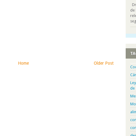
Dra
de 
rel
seg
TA
Home
Older Post
Co
Cá
)
Ley
de
Me
Mo
ali
com
con
de