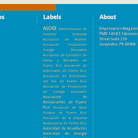
os
Labels
About
ASORE
Empresarios Magazin
Administracion de
PMB 149 B5 Tabonuc
Fomento Industrial
Street Suite 216
Asociacion de Alcaldes
Guaynabo, PR 00968
Asociación Productores
Energía Renovable
Asociación de Ejecutivos de
Ventas y Mercadeo de
Puerto Rico
Asociación de
Industriales de Puerto Rico
Asociación de Industriales
del Pan de Puerto Rico
Asociación de Productores
de Energía Renovable
Asociación de
Restaurantes de Puerto
Rico
Asociación de Salud
Primaria de Puerto Rico
Asociación de la Industria
Farmacéutica de Puerto Rico
Autoridad de Acueductos
Autoridad de Energía