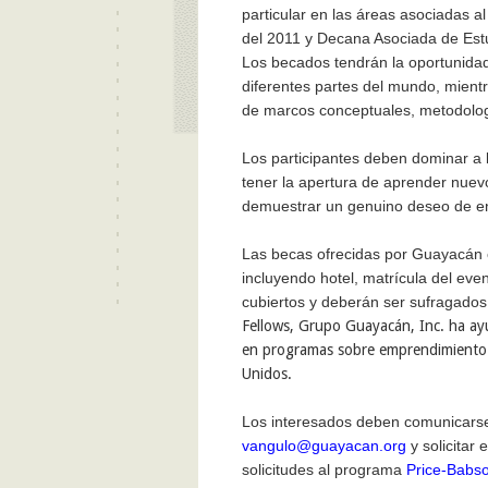
particular en las áreas
asociadas
al
del 2011 y Decana
Asociada
de Est
Los becados tendrán la oportunidad
diferentes partes del mundo, mient
de marcos conceptuales, metodolo
Los participantes deben dominar a la
tener la apertura de aprender nue
demuestrar un genuino deseo de en
Las becas ofrecidas por Guayacán 
incluyendo hotel, matrícula del eve
cubiertos y deberán ser sufragados 
Fellows, Grupo Guayacán, Inc. ha ayu
en programas sobre emprendimiento 
Unidos
.
Los interesados deben comunicars
vangulo@guayacan.org
y solicitar 
solicitudes al programa
Price-Babs