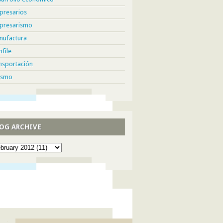
presarios
presarismo
nufactura
hfile
nsportación
ismo
OG ARCHIVE