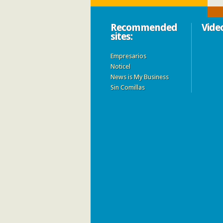
Recommended
Vide
sites:
Empresarios
Noticel
News is My Business
Sin Comillas