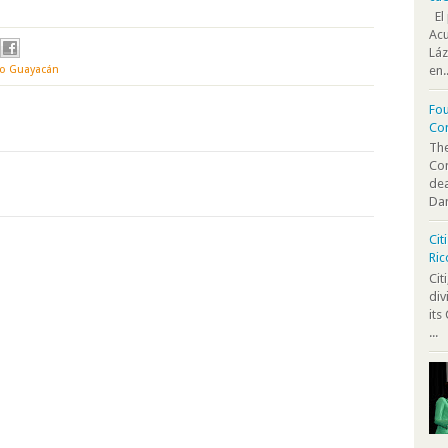
El 
Acu
Láz
o Guayacán
en..
Fou
Co
The
Co
dea
Dan
Cit
Ric
Cit
div
its
...