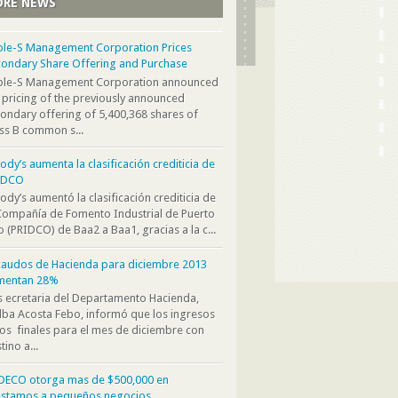
RE NEWS
ple-S Management Corporation Prices
ondary Share Offering and Purchase
iple-S Management Corporation announced
 pricing of the previously announced
ondary offering of 5,400,368 shares of
ss B common s...
dy’s aumenta la clasificación crediticia de
IDCO
dy’s aumentó la clasificación crediticia de
Compañía de Fomento Industrial de Puerto
o (PRIDCO) de Baa2 a Baa1, gracias a la c...
audos de Hacienda para diciembre 2013
mentan 28%
s ecretaria del Departamento Hacienda,
ba Acosta Febo, informó que los ingresos
os finales para el mes de diciembre con
tino a...
DECO otorga mas de $500,000 en
éstamos a pequeños negocios