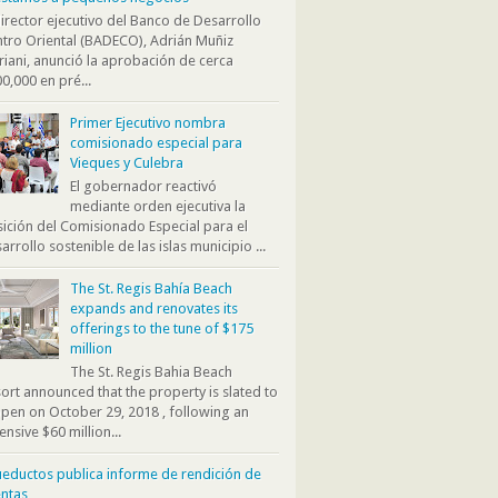
director ejecutivo del Banco de Desarrollo
tro Oriental (BADECO), Adrián Muñiz
iani, anunció la aprobación de cerca
0,000 en pré...
Primer Ejecutivo nombra
comisionado especial para
Vieques y Culebra
El gobernador reactivó
mediante orden ejecutiva la
ición del Comisionado Especial para el
arrollo sostenible de las islas municipio ...
The St. Regis Bahía Beach
expands and renovates its
offerings to the tune of $175
million
The St. Regis Bahia Beach
ort announced that the property is slated to
pen on October 29, 2018 , following an
ensive $60 million...
eductos publica informe de rendición de
ntas