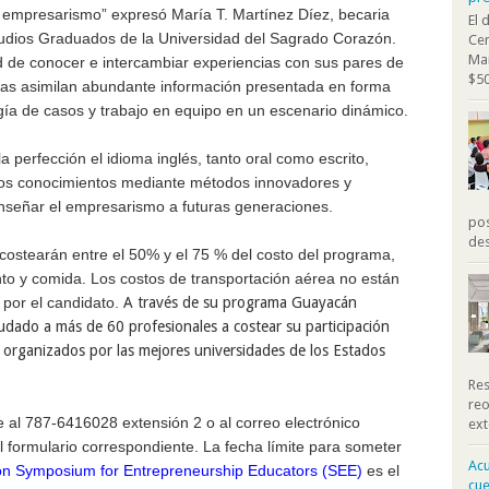
 empresarismo” expresó María T. Martínez Díez,
becaria
El 
udios Graduados de la Universidad del Sagrado Corazón.
Cen
Mar
 de conocer e intercambiar experiencias con sus pares de
$50
ras asimilan abundante información presentada en forma
gía de casos y
trabajo en equipo
en un escenario dinámico.
 perfección el idioma inglés, tanto oral como escrito,
vos conocimientos mediante métodos innovadores y
señar el empresarismo a futuras generaciones.
pos
des
costearán entre el 50% y el 75 % del
costo
del programa,
nto y comida. Los costos de transportación aérea no están
por el candidato.
A través de su programa Guayacán
dado a más de 60 profesionales a costear su participación
organizados por las mejores
universidades de los Estados
Res
reo
e al 787-6416028
extensión
2 o al
correo
electrónico
ext
el formulario correspondiente. La fecha límite para someter
Acu
on Symposium for Entrepreneurship Educators (SEE)
es el
cue