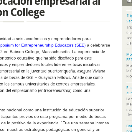
ocación empresarial al
MO
on College
Tri
Sec
Tr
the
sec
unidad a seis académicos y emprendedores para
Cla
posium for Entrepreneurship Educators (SEE)
a celebrarse
012 en Babson College, Massachusetts.
La experiencia
de
Moo
contenido educativo que ha sido diseñado para este
PR
os y emprendedores locales lideren exitosas iniciativas
Moo
 empresarial en la juventud puertorriqueña, asegura Viviana
la 
Ric
ma de becas de GGI –
Guayacan
Fellows. Añade que como
 en los campus universitarios de centros empresariales,
Rec
ión del empresarismo (
entrepreneurship
) como una
au
La 
Mel
net
to nacional como una institución de educación superior
des
rticipantes previos de este programa por medio de becas
e lo positivo de la experiencia. “Fue una semana intensa
BA
ecer nuestras estrategias pedagógicas en general y en
pr