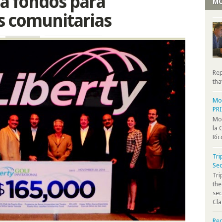
da fondos para
MO
s comunitarias
Rep
tha
Moo
PR
Moo
la 
Ric
Tri
Sec
Tr
the
sec
Cla
Rec