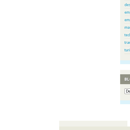
)
de
em
em
ma
tec
tra
tur
BL