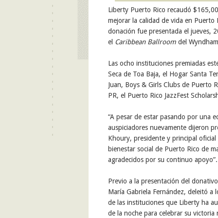
Liberty Puerto Rico recaudó $165,0
mejorar la calidad de vida en Puerto 
donación
fu
e presentada
el jueves
,
2
el
Caribbean Ballroom
del Wyndham 
Las ocho instituciones premiadas es
Seca de Toa Baja,
el
Hogar Santa Ter
Juan,
Boys & Girls Clubs de Puerto R
PR
, el
Puerto Rico JazzFest Scholar
“
A pesar de estar
pasando
por una ec
auspiciadores
nuevamente
dijeron p
Khoury, presidente y principal oficial
bienestar
social
de
Puerto Rico
de ma
agradecidos
por su
continuo
apoyo
”
.
Previo a la presentación del donativ
María Gabriela Fernández,
deleitó
a l
de las instituciones que Liberty ha au
de la noche para celebrar su victoria 