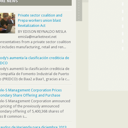
RE NEWS
Private sector coalition and
Prepa workers union blast
Revitalization Act
BY EDISON REYNALDO MISLA
emisla@marketnext.net
resentatives from a private sector coalition
t includes manufacturing, retail and ren...
dy’s aumenta la clasificación crediticia de
IDCO
dy’s aumentó la clasificación crediticia de
Compañía de Fomento Industrial de Puerto
o (PRIDCO) de Baa2 a Baa1, gracias a la c...
ple-S Management Corporation Prices
ondary Share Offering and Purchase
iple-S Management Corporation announced
 pricing of the previously announced
ondary offering of 5,400,368 shares of
ss B common s...
audos de Hacienda para diciembre 2013