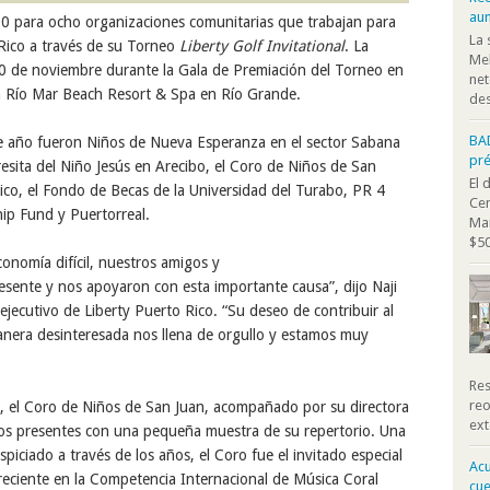
au
00 para
ocho organizaciones comunitarias que
trabajan para
La 
Rico a través de su
Torneo
Liberty Golf Invitational
.
La
Mel
0
de noviembre
durante la
Gala
de
Premiación
del Torneo en
net
Río Mar Beach Resort & Spa en Río Grande.
des
BA
te año
fueron
Niños de Nueva Esperanza
en el sector Sabana
pr
esita del Niño Jesús
en Arecibo, el
Coro de Niños de
San
El 
ico
,
el
Fondo de Beca
s de la Universidad del Turabo,
PR 4
Cen
ship Fund
y
Puertorreal.
Mar
$50
onomía difícil, nuestros amigos
y
resente y nos
apoyaron
con esta importante causa
”, dijo Naji
 ejecutivo de Liberty Puerto Rico. “
Su
deseo de contribuir al
nera desinteresada nos llena de orgullo
y estamos muy
Res
reo
o, el Coro de Niños de San Juan, acompañado por su directora
ext
os presentes con una pequeña muestra de su repertorio.
Una
spiciado a través de los años, el Coro fue el invitado especial
Acu
reciente en la
Competencia
Internacional de Música Coral
cue