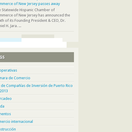
mmerce of New Jersey passes away
 Statewide Hispanic Chamber of
mmerce of New Jersey has announced the
th of its Founding President & CEO, Dr.
iel H. Jara. ...
GS
operativas
mara de Comercio
 de Compañías de Inversión de Puerto Rico
 2013
rcadeo
da
mentos
ercio internacional
strucción