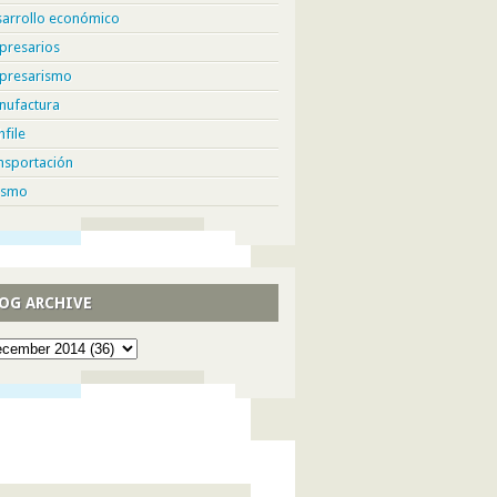
sarrollo económico
presarios
presarismo
nufactura
hfile
nsportación
ismo
OG ARCHIVE