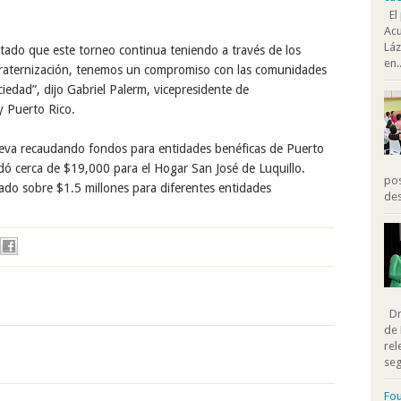
El 
Acu
Láz
ltado
que este torneo continua teniendo
a través de los
en..
raternización,
tenemos
un
compromiso con las comunidades
ciedad
”, dijo Gabriel Palerm, vicepresidente
de
y Puerto Rico.
leva recaudando fondos para entidades benéficas
de Puerto
dó cerca de $19,000 para el Hogar San José de Luquillo.
pos
dado
sobre
$1
.5 millo
n
es
para diferentes entidades
des
Dra
de 
rel
seg
Fou