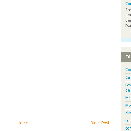
Co
The
Co
dea
Dan
TA
Co
Cá
Ley
de
Me
Mo
ali
com
Home
Older Post
con