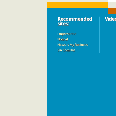
Recommended
Vide
sites:
Empresarios
Noticel
News is My Business
Sin Comillas