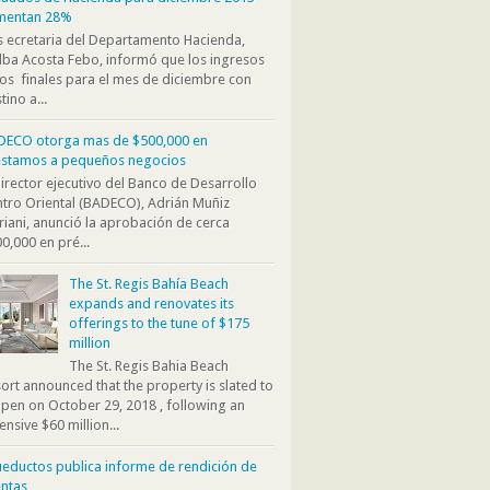
mentan 28%
s ecretaria del Departamento Hacienda,
ba Acosta Febo, informó que los ingresos
os finales para el mes de diciembre con
tino a...
DECO otorga mas de $500,000 en
éstamos a pequeños negocios
director ejecutivo del Banco de Desarrollo
tro Oriental (BADECO), Adrián Muñiz
iani, anunció la aprobación de cerca
0,000 en pré...
The St. Regis Bahía Beach
expands and renovates its
offerings to the tune of $175
million
The St. Regis Bahia Beach
ort announced that the property is slated to
pen on October 29, 2018 , following an
ensive $60 million...
eductos publica informe de rendición de
ntas